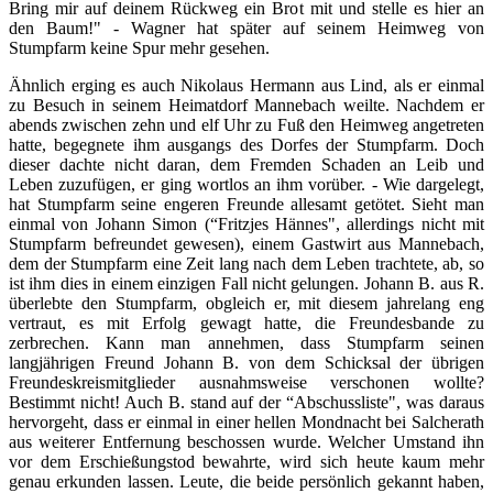
Bring mir auf deinem Rückweg ein Brot mit und stelle es hier an
den Baum!" - Wagner hat später auf seinem Heimweg von
Stumpfarm keine Spur mehr gesehen.
Ähnlich erging es auch Nikolaus Hermann aus Lind, als er einmal
zu Besuch in seinem Heimatdorf Mannebach weilte. Nachdem er
abends zwischen zehn und elf Uhr zu Fuß den Heimweg angetreten
hatte, begegnete ihm ausgangs des Dorfes der Stumpfarm. Doch
dieser dachte nicht daran, dem Fremden Schaden an Leib und
Leben zuzufügen, er ging wortlos an ihm vorüber. - Wie dargelegt,
hat Stumpfarm seine engeren Freunde allesamt getötet. Sieht man
einmal von Johann Simon (“Fritzjes Hännes", allerdings nicht mit
Stumpfarm befreundet gewesen), einem Gastwirt aus Mannebach,
dem der Stumpfarm eine Zeit lang nach dem Leben trachtete, ab, so
ist ihm dies in einem einzigen Fall nicht gelungen. Johann B. aus R.
überlebte den Stumpfarm, obgleich er, mit diesem jahrelang eng
vertraut, es mit Erfolg gewagt hatte, die Freundesbande zu
zerbrechen. Kann man annehmen, dass Stumpfarm seinen
langjährigen Freund Johann B. von dem Schicksal der übrigen
Freundeskreismitglieder ausnahmsweise verschonen wollte?
Bestimmt nicht! Auch B. stand auf der “Abschussliste", was daraus
hervorgeht, dass er einmal in einer hellen Mondnacht bei Salcherath
aus weiterer Entfernung beschossen wurde. Welcher Umstand ihn
vor dem Erschießungstod bewahrte, wird sich heute kaum mehr
genau erkunden lassen. Leute, die beide persönlich gekannt haben,