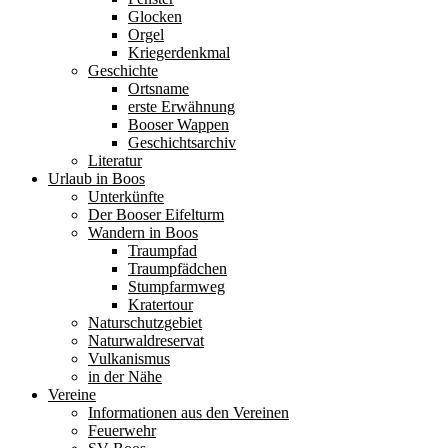
Glocken
Orgel
Kriegerdenkmal
Geschichte
Ortsname
erste Erwähnung
Booser Wappen
Geschichtsarchiv
Literatur
Urlaub in Boos
Unterkünfte
Der Booser Eifelturm
Wandern in Boos
Traumpfad
Traumpfädchen
Stumpfarmweg
Kratertour
Naturschutzgebiet
Naturwaldreservat
Vulkanismus
in der Nähe
Vereine
Informationen aus den Vereinen
Feuerwehr