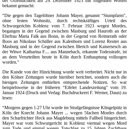
der Öffentlichkeit am 29. Dezember 1923 mit folgenden Worten
bekannt gemacht:
“Die gegen den Tagelöhner Johann Mayer, genannt “Stumpfarm",
ohne festen Wohnsitz, durch rechtskräftiges Urteil des
Schwurgerichts Koblenz vom 7. Februar 1923 wegen Mordes,
begangen in der Gegend zwischen Masburg und Hauroth an der
Ehefrau Maria Falk aus Bonn, in der Gegend von Reimerath oder
Boos an Nikolaus Schüller aus Kalenborn und Lorenz Reuter aus
Masburg und in der Gegend zwischen Illerich und Kaisersesch an
der Witwe Katharina F.... aus Mannebach, erkannte Todesstrafe, ist
an dem Verurteilten heute in Köln durch Enthauptung vollzogen
worden."
Die Kunde von der Hinrichtung wurde weit verbreitet. Nicht nur in
den Kölner Zeitungen wurde hierüber berichtet, sondern auch die
hiesigen Zeitungen enthielten entsprechende Notizen. So war
beispielsweise in der früheren “Eifeler Landeszeitung" vom 19.
Januar 1924 (Druck und Verlag: Buchdruckerei F. Werner, Daun) zu
lesen:
“Morgens gegen 1.27 Uhr wurde im Strafgefängnisse Klingelpütz in
Köln der Knecht Johann Mayer ... wegen 5fachen Mordes durch
den Scharfrichter Heck aus Magdeburg mittels Fallbeil hingerichtet.
Mayer war vom Schwurgericht in Koblenz viermal wegen Mord
zum Tode und einmal wegen Totschlag zu 15 Jahren Zuchthaus