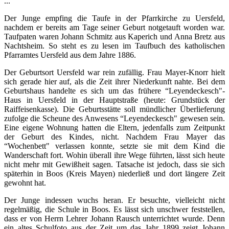
..."
Der Junge empfing die Taufe in der Pfarrkirche zu Uersfeld,
nachdem er bereits am Tage seiner Geburt notgetauft worden war.
Taufpaten waren Johann Schmitz aus Kaperich und Anna Bretz aus
Nachtsheim. So steht es zu lesen im Taufbuch des katholischen
Pfarramtes Uersfeld aus dem Jahre 1886.
Der Geburtsort Uersfeld war rein zufällig. Frau Mayer-Knorr hielt
sich gerade hier auf, als die Zeit ihrer Niederkunft nahte. Bei dem
Geburtshaus handelte es sich um das frühere “Leyendeckesch"-
Haus in Uersfeld in der Hauptstraße (heute: Grundstück der
Raiffeisenkasse). Die Geburtsstätte soll mündlicher Überlieferung
zufolge die Scheune des Anwesens “Leyendeckesch" gewesen sein.
Eine eigene Wohnung hatten die Eltern, jedenfalls zum Zeitpunkt
der Geburt des Kindes, nicht. Nachdem Frau Mayer das
“Wochenbett" verlassen konnte, setzte sie mit dem Kind die
Wanderschaft fort. Wohin überall ihre Wege führten, lässt sich heute
nicht mehr mit Gewißheit sagen. Tatsache ist jedoch, dass sie sich
späterhin in Boos (Kreis Mayen) niederließ und dort längere Zeit
gewohnt hat.
Der Junge indessen wuchs heran. Er besuchte, vielleicht nicht
regelmäßig, die Schule in Boos. Es lässt sich unschwer feststellen,
dass er von Herrn Lehrer Johann Rausch unterrichtet wurde. Denn
ein altes Schulfoto aus der Zeit um das Jahr 1899 zeigt Johann