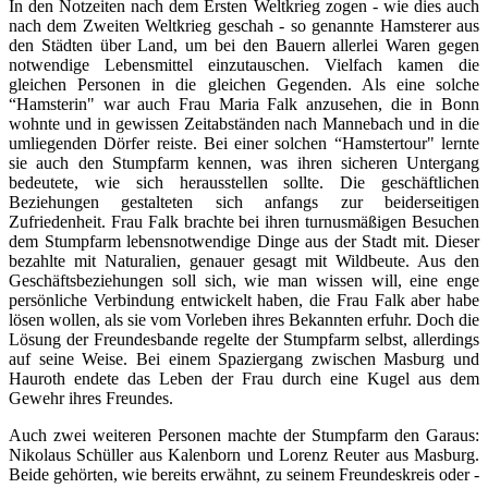
In den Notzeiten nach dem Ersten Weltkrieg zogen - wie dies auch
nach dem Zweiten Weltkrieg geschah - so genannte Hamsterer aus
den Städten über Land, um bei den Bauern allerlei Waren gegen
notwendige Lebensmittel einzutauschen. Vielfach kamen die
gleichen Personen in die gleichen Gegenden. Als eine solche
“Hamsterin" war auch Frau Maria Falk anzusehen, die in Bonn
wohnte und in gewissen Zeitabständen nach Mannebach und in die
umliegenden Dörfer reiste. Bei einer solchen “Hamstertour" lernte
sie auch den Stumpfarm kennen, was ihren sicheren Untergang
bedeutete, wie sich herausstellen sollte. Die geschäftlichen
Beziehungen gestalteten sich anfangs zur beiderseitigen
Zufriedenheit. Frau Falk brachte bei ihren turnusmäßigen Besuchen
dem Stumpfarm lebensnotwendige Dinge aus der Stadt mit. Dieser
bezahlte mit Naturalien, genauer gesagt mit Wildbeute. Aus den
Geschäftsbeziehungen soll sich, wie man wissen will, eine enge
persönliche Verbindung entwickelt haben, die Frau Falk aber habe
lösen wollen, als sie vom Vorleben ihres Bekannten erfuhr. Doch die
Lösung der Freundesbande regelte der Stumpfarm selbst, allerdings
auf seine Weise. Bei einem Spaziergang zwischen Masburg und
Hauroth endete das Leben der Frau durch eine Kugel aus dem
Gewehr ihres Freundes.
Auch zwei weiteren Personen machte der Stumpfarm den Garaus:
Nikolaus Schüller aus Kalenborn und Lorenz Reuter aus Masburg.
Beide gehörten, wie bereits erwähnt, zu seinem Freundeskreis oder -