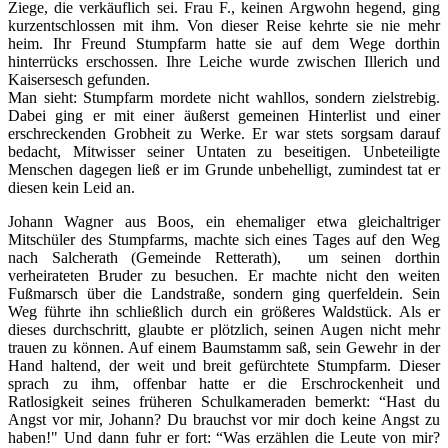
Ziege, die verkäuflich sei. Frau F., keinen Argwohn hegend, ging
kurzentschlossen mit ihm. Von dieser Reise kehrte sie nie mehr
heim. Ihr Freund Stumpfarm hatte sie auf dem Wege dorthin
hinterrücks erschossen. Ihre Leiche wurde zwischen Illerich und
Kaisersesch gefunden.
Man sieht: Stumpfarm mordete nicht wahllos, sondern zielstrebig.
Dabei ging er mit einer äußerst gemeinen Hinterlist und einer
erschreckenden Grobheit zu Werke. Er war stets sorgsam darauf
bedacht, Mitwisser seiner Untaten zu beseitigen. Unbeteiligte
Menschen dagegen ließ er im Grunde unbehelligt, zumindest tat er
diesen kein Leid an.
Johann Wagner aus Boos, ein ehemaliger etwa gleichaltriger
Mitschüler des Stumpfarms, machte sich eines Tages auf den Weg
nach Salcherath (Gemeinde Retterath), um seinen dorthin
verheirateten Bruder zu besuchen. Er machte nicht den weiten
Fußmarsch über die Landstraße, sondern ging querfeldein. Sein
Weg führte ihn schließlich durch ein größeres Waldstück. Als er
dieses durchschritt, glaubte er plötzlich, seinen Augen nicht mehr
trauen zu können. Auf einem Baumstamm saß, sein Gewehr in der
Hand haltend, der weit und breit gefürchtete Stumpfarm. Dieser
sprach zu ihm, offenbar hatte er die Erschrockenheit und
Ratlosigkeit seines früheren Schulkameraden bemerkt: “Hast du
Angst vor mir, Johann? Du brauchst vor mir doch keine Angst zu
haben!" Und dann fuhr er fort: “Was erzählen die Leute von mir?