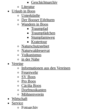
Geschichtsarchiv
Literatur
Urlaub in Boos
Unterkünfte
Der Booser Eifelturm
Wandern in Boos
Traumpfad
Traumpfädchen
Stumpfarmweg
Kratertour
Naturschutzgebiet
Naturwaldreservat
Vulkanismus
in der Nähe
Vereine
Informationen aus den Vereinen
Feuerwehr
SV Boos
Pro Boos
Cäcilia Boos
Dorfmusikanten
Möhnenverein
Wirtschaft
Service
Fotoarchiv