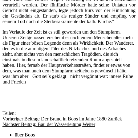
verurteilt worden. Der fünffache Mörder hatte seine Untaten vor
Gericht nicht eingestanden, legte jedoch kurz vor der Hinrichtung
ein Geständnis ab. Er starb als reuiger Sünder und empfing vor
seinem Tod noch die Sterbesakramente der kath. Kirche."
Im Verlaufe der Zeit ist es still geworden um den Stumpfarm.
Unseren Zeitgenossen erscheint er nach einem Menschenalter mehr
als Figur einer bösen Legende denn als Wirklichkeit. Der Wanderer,
den es in die anmutigen Täler des Nitzbaches und des Arbaches
zieht, ahnt nichts von den menschlichen Tragödien, die sich
einstmals in diesem landschaftlich reizenden Raum abgespielt
haben. Hier, fernab der Hauptverkehrsstraßen, findet er etwas von
dem, was man auch dem Stumpfarm zeitlebens gewünscht hätte,
was ihm aber - Gott sei`s geklagt - nicht vergönnt war: innere Ruhe
und Frieden
Teilen:
Vorheriger Beitrag: Der Brand in Boos im Jahre 1880
Zurück
Nächster Beitrag: Bau der Wasserleitung
Weiter
über Boos