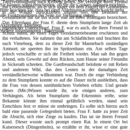
Tanzveranstaltung nach Kelberg gehen. Sie versorgte ihren Freund
Sie können selbst entscheiden, ob Sie die Cookies zulassen möchten.
mit Lebensmitteln, als er sich später vor dem Zugriff der Gendarmen
Bitte beachten Sie, dass bei einer Ablehnung womöglich nicht mehr
in die Wälder zurückziehen musste. Bei den Beamten der
alle Funktionalitäten der Seite zur Verfügung stehen.
Gendarmerie hat sie ihn schon mal als ihren Bräutigam bezeichnet.
Das Elternhaus der Frau F. diente dem Stumpfarm lange Zeit als
Akzeptieren
Ablehnen
eigentlicher Unterschlupf. Frau F. war es auch, die ihren Freund in
Weitere Informationen
|
Impressum
Schutz nahm, als eines Tages Gendarmeriebeamte erschienen und
ihn verhafteten. Sie nahmen ihn am Schlafittchen und brachten ihn
nach Virneburg, dem zu dieser Zeit für Mannebach zuständigen
Amtsort; sie sperrten ihn im Spritzenhaus ein. Am selben Tage
jedoch verschaffte er sich die Freiheit wieder. Man sah ihn gegen
Abend, sein Gewehr auf dem Rücken, zum Hause seiner Freundin
in Sickerath schreiten. Die Gastfreundschaft belohnte er mit Rehen
und anderem Wild, das den Leuten in der damaligen Zeit
verständlicherweise willkommen war. Durch die enge Verbindung
zu dem Stumpfarm konnte es auf die Dauer nicht ausbleiben, dass
die Frau von dessen unrühmlichem Vorleben erfuhr. Und gerade
dieses (Mit-)Wissen wurde ihr, wie einigen anderen, zum
Verhängnis. Als beim Stumpfarm die Erkenntnis reifte, seine
Bekannte könnte ihm einmal gefährlich werden, stand sein
Entschluss fest: er müsse sie umbringen. Es sollte sich hierzu auch
bald eine passende Gelegenheit bieten. Frau F. hatte zu jener Zeit
die Absicht, sich eine Ziege zu kaufen. Das tat sie ihrem Freund
kund. Dieser wusste auch prompt einen Rat. In einem Ort bei
Kaisersesch (Düngenheim), so erzählte er ihr, wisse er eine gute