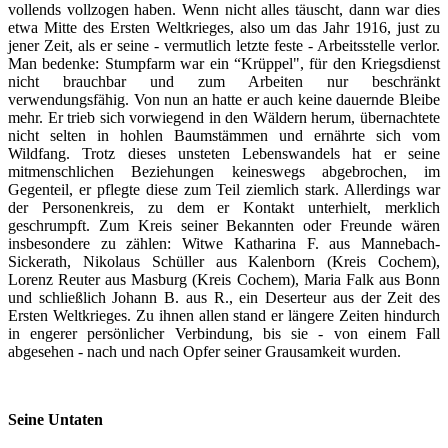
vollends vollzogen haben. Wenn nicht alles täuscht, dann war dies
etwa Mitte des Ersten Weltkrieges, also um das Jahr 1916, just zu
jener Zeit, als er seine - vermutlich letzte feste - Arbeitsstelle verlor.
Man bedenke: Stumpfarm war ein “Krüppel", für den Kriegsdienst
nicht brauchbar und zum Arbeiten nur beschränkt
verwendungsfähig. Von nun an hatte er auch keine dauernde Bleibe
mehr. Er trieb sich vorwiegend in den Wäldern herum, übernachtete
nicht selten in hohlen Baumstämmen und ernährte sich vom
Wildfang. Trotz dieses unsteten Lebenswandels hat er seine
mitmenschlichen Beziehungen keineswegs abgebrochen, im
Gegenteil, er pflegte diese zum Teil ziemlich stark. Allerdings war
der Personenkreis, zu dem er Kontakt unterhielt, merklich
geschrumpft. Zum Kreis seiner Bekannten oder Freunde wären
insbesondere zu zählen: Witwe Katharina F. aus Mannebach-
Sickerath, Nikolaus Schüller aus Kalenborn (Kreis Cochem),
Lorenz Reuter aus Masburg (Kreis Cochem), Maria Falk aus Bonn
und schließlich Johann B. aus R., ein Deserteur aus der Zeit des
Ersten Weltkrieges. Zu ihnen allen stand er längere Zeiten hindurch
in engerer persönlicher Verbindung, bis sie - von einem Fall
abgesehen - nach und nach Opfer seiner Grausamkeit wurden.
Seine Untaten