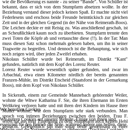
wie die Bevölkerung es nannte - zu seiner “Bande". Von Schüller ist
bekannt, dass er sich von dem Stumpfarm absetzen wollte. In der
Beziehung verstand dieser jedoch keinen Spaß. Er machte nicht viel
Federlesens und erschoss beide Freunde heimtückisch zur gleichen
Zeit und in der gleichen Gegend (in der Nähe von Reimerath-Boos).
Die Leichen deckte er mit Reisig zu. Was anschließend geschah, ist
an Scheußlichkeit kaum noch zu überbieten. Stumpfarm trennte den
zwei Toten die Köpfe ab und vertauschte diese (!!). In der Tat: Man
muss diesen Satz schon mehrmals gelesen haben, um ihn in seiner
Tragweite zu begreifen. Und dennoch ist die Behauptung, wie sich
noch zeigen wird, über jeden Zweifel erhaben.
Nikolaus Schüller wurde bei Reimerath, im Distrikt “Kant"
gefunden, natürlich mit dem Kopf des Lorenz Reuter.
Lorenz Reuter wurde wesentlich später gefunden, und zwar im
Arbachtal, etwa einen Kilometer nördlich der bereits genannten
Franzen-Mühle, im Distrikt Etscheid (Staatsforst in der Gemarkung
Boos), mit dem Kopf von Nikolaus Schüller.
In Sickerath, einem zur Gemeinde Mannebach gehörender Weiler,
wohnte die Witwe Katharina F. Sie, die ihren Ehemann im Ersten
Weltkrieg verloren hatte und mit ihren drei Kindern im Hause ihrer
Wir benutzen Cookies
Mutter wohnte, war dem Stumpfarm sehr stark verbunden. Man
sprach von intimen Beziehungen zwischen den beiden. Frau F.
Wir nutzen Cookies auf unserer Website. Einige von ihnen sind
selbst hat aus ihrer Zuneigung zu dem Stumpfarm auch keinen Hehl
essenziell für den Betrieb der Seite, während andere uns helfen, diese
gemacht. Gelegentlich sah man sogar beide gemeinsam zu einer
Website und die Nutzererfahrung zu verbessern (Tracking Cookies).