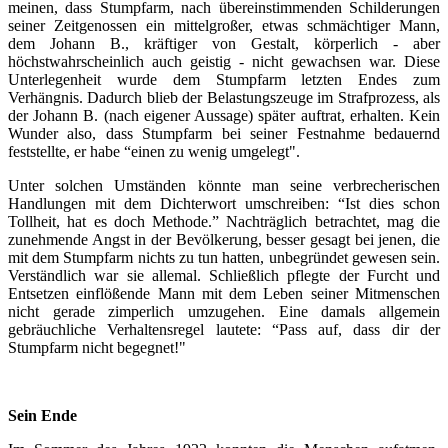
meinen, dass Stumpfarm, nach übereinstimmenden Schilderungen
seiner Zeitgenossen ein mittelgroßer, etwas schmächtiger Mann,
dem Johann B., kräftiger von Gestalt, körperlich - aber
höchstwahrscheinlich auch geistig - nicht gewachsen war. Diese
Unterlegenheit wurde dem Stumpfarm letzten Endes zum
Verhängnis. Dadurch blieb der Belastungszeuge im Strafprozess, als
der Johann B. (nach eigener Aussage) später auftrat, erhalten. Kein
Wunder also, dass Stumpfarm bei seiner Festnahme bedauernd
feststellte, er habe “einen zu wenig umgelegt".
Unter solchen Umständen könnte man seine verbrecherischen
Handlungen mit dem Dichterwort umschreiben: “Ist dies schon
Tollheit, hat es doch Methode.” Nachträglich betrachtet, mag die
zunehmende Angst in der Bevölkerung, besser gesagt bei jenen, die
mit dem Stumpfarm nichts zu tun hatten, unbegründet gewesen sein.
Verständlich war sie allemal. Schließlich pflegte der Furcht und
Entsetzen einflößende Mann mit dem Leben seiner Mitmenschen
nicht gerade zimperlich umzugehen. Eine damals allgemein
gebräuchliche Verhaltensregel lautete: “Pass auf, dass dir der
Stumpfarm nicht begegnet!"
Sein Ende