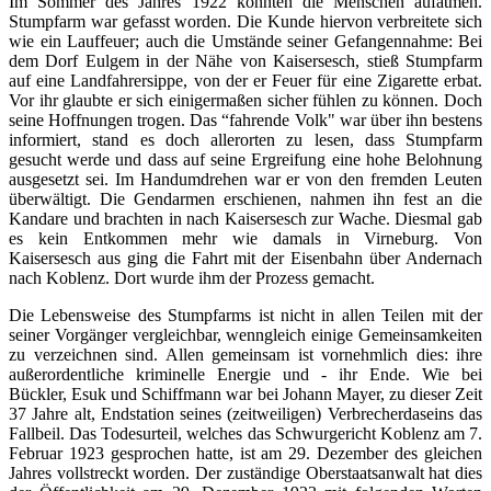
Im Sommer des Jahres 1922 konnten die Menschen aufatmen.
Stumpfarm war gefasst worden. Die Kunde hiervon verbreitete sich
wie ein Lauffeuer; auch die Umstände seiner Gefangennahme: Bei
dem Dorf Eulgem in der Nähe von Kaisersesch, stieß Stumpfarm
auf eine Landfahrersippe, von der er Feuer für eine Zigarette erbat.
Vor ihr glaubte er sich einigermaßen sicher fühlen zu können. Doch
seine Hoffnungen trogen. Das “fahrende Volk" war über ihn bestens
informiert, stand es doch allerorten zu lesen, dass Stumpfarm
gesucht werde und dass auf seine Ergreifung eine hohe Belohnung
ausgesetzt sei. Im Handumdrehen war er von den fremden Leuten
überwältigt. Die Gendarmen erschienen, nahmen ihn fest an die
Kandare und brachten in nach Kaisersesch zur Wache. Diesmal gab
es kein Entkommen mehr wie damals in Virneburg. Von
Kaisersesch aus ging die Fahrt mit der Eisenbahn über Andernach
nach Koblenz. Dort wurde ihm der Prozess gemacht.
Die Lebensweise des Stumpfarms ist nicht in allen Teilen mit der
seiner Vorgänger vergleichbar, wenngleich einige Gemeinsamkeiten
zu verzeichnen sind. Allen gemeinsam ist vornehmlich dies: ihre
außerordentliche kriminelle Energie und - ihr Ende. Wie bei
Bückler, Esuk und Schiffmann war bei Johann Mayer, zu dieser Zeit
37 Jahre alt, Endstation seines (zeitweiligen) Verbrecherdaseins das
Fallbeil. Das Todesurteil, welches das Schwurgericht Koblenz am 7.
Februar 1923 gesprochen hatte, ist am 29. Dezember des gleichen
Jahres vollstreckt worden. Der zuständige Oberstaatsanwalt hat dies