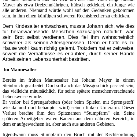
Mayer als etwa Dreizehnjährigen, hübsch gekleidet, ein Junge wie
alle anderen. Niemand würde wohl auf den Gedanken gekommen
sein, in ihm einen künftigen schweren Rechtsbrecher zu erblicken.
Dem Kindesalter entwachsen, musste Johann sich, wie dies
für heranwachsende Menschen sozusagen natürlich war,
sein Brot selbst verdienen. Dies fiel ihm wahrscheinlich
schwerer als seinen Altersgenossen. Denn er hatte es zu
Hause wohl kaum richtig gelernt. Trotzdem hat er zeitweise,
soweit die Verhältnisse es erlaubten, durch seiner Hände
Arbeit seinen Lebensunterhalt bestritten.
I
m Mannesalter
Bereits im frühen Mannesalter hat Johann Mayer in einem
Steinbruch gearbeitet. Dort soll auch das Missgeschick passiert sein,
das vielleicht mitursächlich für seine spätere menschenverachtende
Lebensweise wurde:
Er verlor bei Sprengarbeiten (oder beim Spielen mit Sprengstoff,
wie da und dort behauptet wird) seinen linken Unterarm. Dieser
Verlust brachte ihm den Spitznamen “Stumpfarm" ein. Seine
späteren Arbeitgeber waren Bauern aus dem näheren Bereich, in
dem er aufgewachsen ist, aber auch aus anderen Gebieten.
Irgendwann muss Stumpfarm den Bruch mit der Rechtsordnung