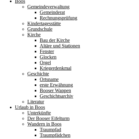
Boos
Gemeindeverwaltung
Gemeinderat
Rechnungsprüfung
Kindertagesstätte
Grundschule
Kirche
Bau der Kirche
Altäre und Stationen
Fenster
Glocken
Orgel
Kriegerdenkmal
Geschichte
Ortsname
erste Erwähnung
Booser Wappen
Geschichtsarchiv
Literatur
Urlaub in Boos
Unterkünfte
Der Booser Eifelturm
Wandern in Boos
Traumpfad
Traumpfädchen