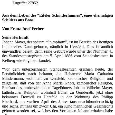
Zugriffe: 27852
Aus dem Leben des “Eifeler Schinderhannes”, eines ehemaligen
Schülers aus Boos
Von Franz Josef Ferber
Seine Herkunft
Johann Mayer, der spätere “Stumpfarm", ist im Bereich des heutigen
Landkreises Daun geboren, nämlich in Uersfeld. Dies ist amtlich
einwandfrei belegt, denn seine Geburt wurde unter der Nummer 41
des Standesamtsregisters am 5. April 1886 vom Standesbeamten in
Kelberg wie folgt beurkundet:
“Vor dem unterzeichneten Standesbeamten erschien heute, der
Persönlichkeit nach bekannt, die Hebamme Maria Catharina
Mindermann, wohnhaft zu Uersfeld, katholischer Religion, und
zeigte an, daß von der Anna Maria Knorr, katholischer Religion,
Ehefrau des umherziehenden Tagelöhners Johann Wilhelm Mayer,
katholischer Religion, wohnhaft früher zu Gunderath, jetzt ohne
bekanntes Domicil zu Uersfeld in der Wohnung des Philipp
Eberhard, am zweiten April des Jahres tausendachthundertachtzig
und sechs, mittags um zwölf Uhr, ein Kind männlichen Geschlechts
geboren worden sei, welches den Vornamen Johann erhalten habe