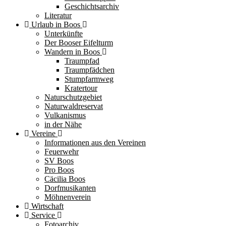
Geschichtsarchiv
Literatur
Urlaub in Boos
Unterkünfte
Der Booser Eifelturm
Wandern in Boos
Traumpfad
Traumpfädchen
Stumpfarmweg
Kratertour
Naturschutzgebiet
Naturwaldreservat
Vulkanismus
in der Nähe
Vereine
Informationen aus den Vereinen
Feuerwehr
SV Boos
Pro Boos
Cäcilia Boos
Dorfmusikanten
Möhnenverein
Wirtschaft
Service
Fotoarchiv