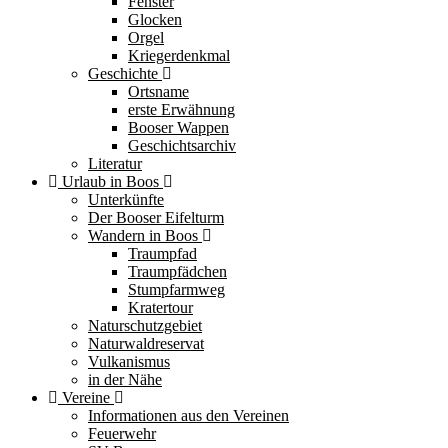
Fenster
Glocken
Orgel
Kriegerdenkmal
Geschichte
Ortsname
erste Erwähnung
Booser Wappen
Geschichtsarchiv
Literatur
Urlaub in Boos
Unterkünfte
Der Booser Eifelturm
Wandern in Boos
Traumpfad
Traumpfädchen
Stumpfarmweg
Kratertour
Naturschutzgebiet
Naturwaldreservat
Vulkanismus
in der Nähe
Vereine
Informationen aus den Vereinen
Feuerwehr