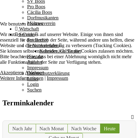
SV Boos
Pro Boos
Cäcilia Boos
Dorfmusikanten
Möhnenverein
Wir benutzen Cookies
Wirtschaft
Wir nutzen Cookies auf unserer Website. Einige von ihnen sind
Service
essenziell für den Betrieb der Seite, während andere uns helfen, diese
Fotoarchiv
Website und die Nutzererfahrung zu verbessern (Tracking Cookies).
Terminkalender
Sie können selbst entscheiden, ob Sie die Cookies zulassen möchten.
Kalender iCal Export
Bitte beachten Sie, dass bei einer Ablehnung womöglich nicht mehr
Kontakt
alle Funktionalitäten der Seite zur Verfügung stehen.
Anfahrt
Impressum
Akzeptieren
Ablehnen
Datenschutzerklärung
Weitere Informationen
|
Impressum
Links
Login
Suchen
Terminkalender
Nach Jahr
Nach Monat
Nach Woche
Heute
Gehe zu Monat