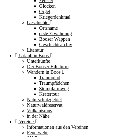
Fenster
Glocken
Orgel
Kriegerdenkmal
Geschichte
Ortsname
erste Erwähnung
Booser Wappen
Geschichtsarchiv
Literatur
Urlaub in Boos
Unterkünfte
Der Booser Eifelturm
Wandern in Boos
Traumpfad
Traumpfädchen
Stumpfarmweg
Kratertour
Naturschutzgebiet
Naturwaldreservat
Vulkanismus
in der Nähe
Vereine
Informationen aus den Vereinen
Feuerwehr