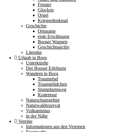
Fenster
Glocken
Orgel
Kriegerdenkmal
Geschichte
Ortsname
erste Erwähnung
Booser Wappen
Geschichtsarchiv
Literatur
Urlaub in Boos
Unterkünfte
Der Booser Eifelturm
Wandern in Boos
Traumpfad
Traumpfädchen
Stumpfarmweg
Kratertour
Naturschutzgebiet
Naturwaldreservat
Vulkanismus
in der Nähe
Vereine
Informationen aus den Vereinen
Feuerwehr