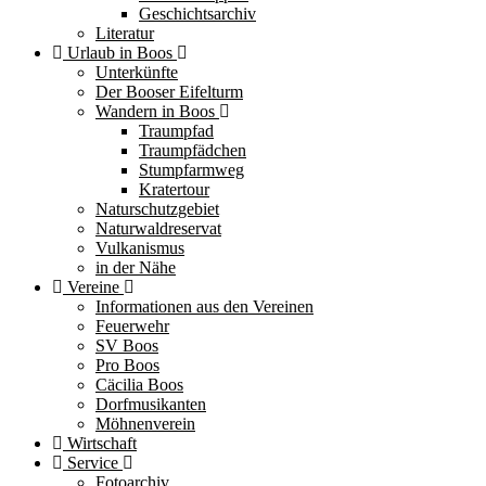
Geschichtsarchiv
Literatur
Urlaub in Boos
Unterkünfte
Der Booser Eifelturm
Wandern in Boos
Traumpfad
Traumpfädchen
Stumpfarmweg
Kratertour
Naturschutzgebiet
Naturwaldreservat
Vulkanismus
in der Nähe
Vereine
Informationen aus den Vereinen
Feuerwehr
SV Boos
Pro Boos
Cäcilia Boos
Dorfmusikanten
Möhnenverein
Wirtschaft
Service
Fotoarchiv