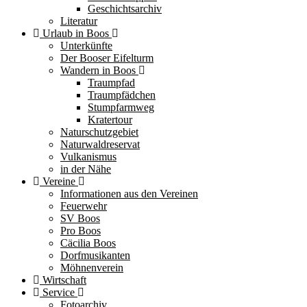
Geschichtsarchiv
Literatur
Urlaub in Boos
Unterkünfte
Der Booser Eifelturm
Wandern in Boos
Traumpfad
Traumpfädchen
Stumpfarmweg
Kratertour
Naturschutzgebiet
Naturwaldreservat
Vulkanismus
in der Nähe
Vereine
Informationen aus den Vereinen
Feuerwehr
SV Boos
Pro Boos
Cäcilia Boos
Dorfmusikanten
Möhnenverein
Wirtschaft
Service
Fotoarchiv