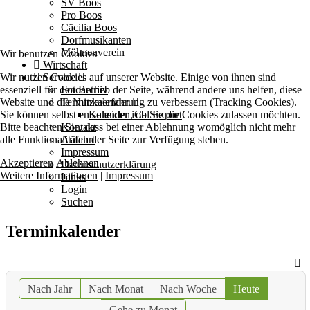
SV Boos
Pro Boos
Cäcilia Boos
Dorfmusikanten
Möhnenverein
Wir benutzen Cookies
Wirtschaft
Wir nutzen Cookies auf unserer Website. Einige von ihnen sind
Service
essenziell für den Betrieb der Seite, während andere uns helfen, diese
Fotoarchiv
Website und die Nutzererfahrung zu verbessern (Tracking Cookies).
Terminkalender
Sie können selbst entscheiden, ob Sie die Cookies zulassen möchten.
Kalender iCal Export
Bitte beachten Sie, dass bei einer Ablehnung womöglich nicht mehr
Kontakt
alle Funktionalitäten der Seite zur Verfügung stehen.
Anfahrt
Impressum
Akzeptieren
Ablehnen
Datenschutzerklärung
Weitere Informationen
|
Impressum
Links
Login
Suchen
Terminkalender
Nach Jahr
Nach Monat
Nach Woche
Heute
Gehe zu Monat