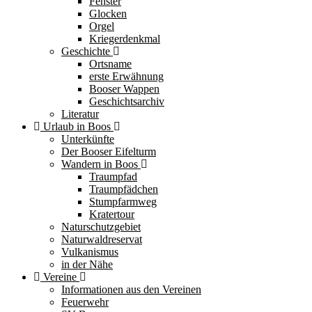
Fenster
Glocken
Orgel
Kriegerdenkmal
Geschichte
Ortsname
erste Erwähnung
Booser Wappen
Geschichtsarchiv
Literatur
Urlaub in Boos
Unterkünfte
Der Booser Eifelturm
Wandern in Boos
Traumpfad
Traumpfädchen
Stumpfarmweg
Kratertour
Naturschutzgebiet
Naturwaldreservat
Vulkanismus
in der Nähe
Vereine
Informationen aus den Vereinen
Feuerwehr