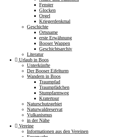
Fenster
Glocken
Orgel
Kriegerdenkmal
Geschichte
Ortsname
erste Erwähnung
Booser Wappen
Geschichtsarchiv
Literatur
Urlaub in Boos
Unterkünfte
Der Booser Eifelturm
Wandern in Boos
Traumpfad
Traumpfädchen
Stumpfarmweg
Kratertour
Naturschutzgebiet
Naturwaldreservat
Vulkanismus
in der Nähe
Vereine
Informationen aus den Vereinen
Feuerwehr