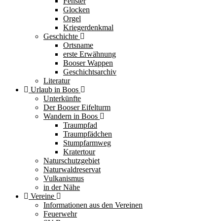
Fenster
Glocken
Orgel
Kriegerdenkmal
Geschichte
Ortsname
erste Erwähnung
Booser Wappen
Geschichtsarchiv
Literatur
Urlaub in Boos
Unterkünfte
Der Booser Eifelturm
Wandern in Boos
Traumpfad
Traumpfädchen
Stumpfarmweg
Kratertour
Naturschutzgebiet
Naturwaldreservat
Vulkanismus
in der Nähe
Vereine
Informationen aus den Vereinen
Feuerwehr