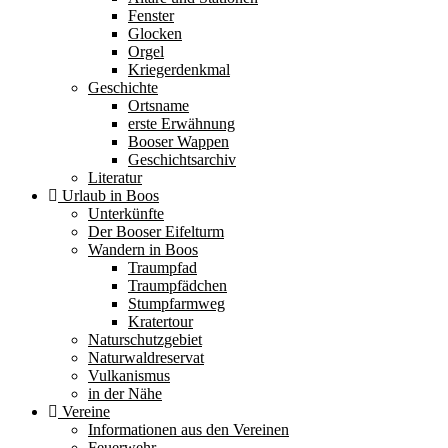
Fenster
Glocken
Orgel
Kriegerdenkmal
Geschichte
Ortsname
erste Erwähnung
Booser Wappen
Geschichtsarchiv
Literatur
Urlaub in Boos
Unterkünfte
Der Booser Eifelturm
Wandern in Boos
Traumpfad
Traumpfädchen
Stumpfarmweg
Kratertour
Naturschutzgebiet
Naturwaldreservat
Vulkanismus
in der Nähe
Vereine
Informationen aus den Vereinen
Feuerwehr