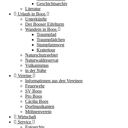
Geschichtsarchiv
Literatur
Urlaub in Boos
Unterkünfte
Der Booser Eifelturm
Wandern in Boos
Traumpfad
Traumpfädchen
Stumpfarmweg
Kratertour
Naturschutzgebiet
Naturwaldreservat
Vulkanismus
in der Nähe
Vereine
Informationen aus den Vereinen
Feuerwehr
SV Boos
Pro Boos
Cäcilia Boos
Dorfmusikanten
Möhnenverein
Wirtschaft
Service
Fotoarchiv