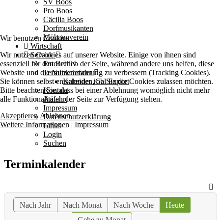
SV Boos
Pro Boos
Cäcilia Boos
Dorfmusikanten
Möhnenverein
Wir benutzen Cookies
Wirtschaft
Wir nutzen Cookies auf unserer Website. Einige von ihnen sind
Service
essenziell für den Betrieb der Seite, während andere uns helfen, diese
Fotoarchiv
Website und die Nutzererfahrung zu verbessern (Tracking Cookies).
Terminkalender
Sie können selbst entscheiden, ob Sie die Cookies zulassen möchten.
Kalender iCal Export
Bitte beachten Sie, dass bei einer Ablehnung womöglich nicht mehr
Kontakt
alle Funktionalitäten der Seite zur Verfügung stehen.
Anfahrt
Impressum
Akzeptieren
Ablehnen
Datenschutzerklärung
Weitere Informationen
|
Impressum
Links
Login
Suchen
Terminkalender
Nach Jahr
Nach Monat
Nach Woche
Heute
Gehe zu Monat