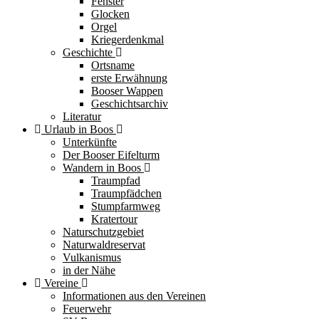
Fenster
Glocken
Orgel
Kriegerdenkmal
Geschichte
Ortsname
erste Erwähnung
Booser Wappen
Geschichtsarchiv
Literatur
Urlaub in Boos
Unterkünfte
Der Booser Eifelturm
Wandern in Boos
Traumpfad
Traumpfädchen
Stumpfarmweg
Kratertour
Naturschutzgebiet
Naturwaldreservat
Vulkanismus
in der Nähe
Vereine
Informationen aus den Vereinen
Feuerwehr