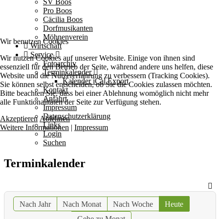
SV Boos
Pro Boos
Cäcilia Boos
Dorfmusikanten
Möhnenverein
Wir benutzen Cookies
Wirtschaft
Service
Wir nutzen Cookies auf unserer Website. Einige von ihnen sind
Fotoarchiv
essenziell für den Betrieb der Seite, während andere uns helfen, diese
Terminkalender
Website und die Nutzererfahrung zu verbessern (Tracking Cookies).
Kalender iCal Export
Sie können selbst entscheiden, ob Sie die Cookies zulassen möchten.
Kontakt
Bitte beachten Sie, dass bei einer Ablehnung womöglich nicht mehr
Anfahrt
alle Funktionalitäten der Seite zur Verfügung stehen.
Impressum
Datenschutzerklärung
Akzeptieren
Ablehnen
Links
Weitere Informationen
|
Impressum
Login
Suchen
Terminkalender
Nach Jahr
Nach Monat
Nach Woche
Heute
Gehe zu Monat