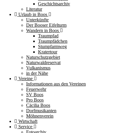
Geschichtsarchiv
Literatur
Urlaub in Boos
Unterkünfte
Der Booser Eifelturm
Wandern in Boos
Traumpfad
Traumpfädchen
Stumpfarmweg
Kratertour
Naturschutzgebiet
Naturwaldreservat
Vulkanismus
in der Nähe
Vereine
Informationen aus den Vereinen
Feuerwehr
SV Boos
Pro Boos
Cäcilia Boos
Dorfmusikanten
Möhnenverein
Wirtschaft
Service
Fotoarchiv