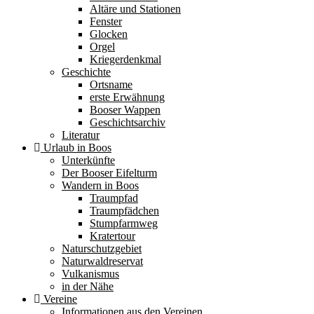
Altäre und Stationen
Fenster
Glocken
Orgel
Kriegerdenkmal
Geschichte
Ortsname
erste Erwähnung
Booser Wappen
Geschichtsarchiv
Literatur
Urlaub in Boos
Unterkünfte
Der Booser Eifelturm
Wandern in Boos
Traumpfad
Traumpfädchen
Stumpfarmweg
Kratertour
Naturschutzgebiet
Naturwaldreservat
Vulkanismus
in der Nähe
Vereine
Informationen aus den Vereinen