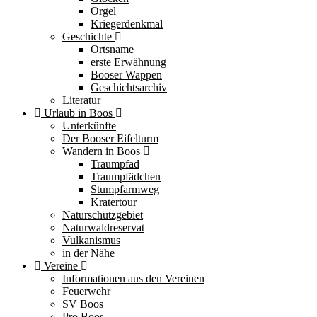
Orgel
Kriegerdenkmal
Geschichte
Ortsname
erste Erwähnung
Booser Wappen
Geschichtsarchiv
Literatur
Urlaub in Boos
Unterkünfte
Der Booser Eifelturm
Wandern in Boos
Traumpfad
Traumpfädchen
Stumpfarmweg
Kratertour
Naturschutzgebiet
Naturwaldreservat
Vulkanismus
in der Nähe
Vereine
Informationen aus den Vereinen
Feuerwehr
SV Boos
Pro Boos