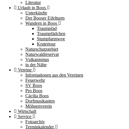
Literatur
Urlaub in Boos
Unterkünfte
Der Booser Eifelturm
Wandern in Boos
Traumpfad
Traumpfädchen
Stumpfarmweg
Kratertour
Naturschutzgebiet
Naturwaldreservat
Vulkanismus
in der Nähe
Vereine
Informationen aus den Vereinen
Feuerwehr
SV Boos
Pro Boos
Cäcilia Boos
Dorfmusikanten
Möhnenverein
Wirtschaft
Service
Fotoarchiv
Terminkalender