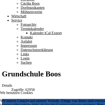
Cäcilia Boos
Dorfmusikanten
Möhnenverein
Wirtschaft
Service
Fotoarchiv
Terminkalender
Kalender iCal Export
Kontakt
Anfahrt
Impressum
Datenschutzerklärung
Links
Login
Suchen
Grundschule Boos
Details
Zugriffe: 62958
Wir benutzen Cookies
Wir nutzen Cookies auf unserer Website. Einige von ihnen sind essenzi
können selbst entscheiden, ob Sie die Cookies zulassen möchten. Bitte