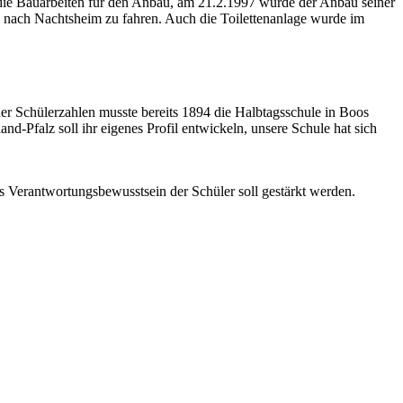
die Bauarbeiten für den Anbau, am 21.2.1997 wurde der Anbau seiner
e nach Nachtsheim zu fahren. Auch die Toilettenanlage wurde im
der Schülerzahlen musste bereits 1894 die Halbtagsschule in Boos
d-Pfalz soll ihr eigenes Profil entwickeln, unsere Schule hat sich
s Verantwortungsbewusstsein der Schüler soll gestärkt werden.