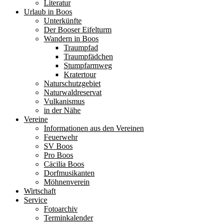
Literatur
Urlaub in Boos
Unterkünfte
Der Booser Eifelturm
Wandern in Boos
Traumpfad
Traumpfädchen
Stumpfarmweg
Kratertour
Naturschutzgebiet
Naturwaldreservat
Vulkanismus
in der Nähe
Vereine
Informationen aus den Vereinen
Feuerwehr
SV Boos
Pro Boos
Cäcilia Boos
Dorfmusikanten
Möhnenverein
Wirtschaft
Service
Fotoarchiv
Terminkalender