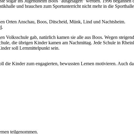
usste sogar ins Jugendheim Boos "ausgelagert" werden. 1996 begannen 
khalle und brauchen zum Sportunterricht nicht mehr in die Sporthall
den Orten Anschau, Boos, Ditscheid, Münk, Lind und Nachtsheim.
l
.
igen Volksschule gab, natürlich kamen sie alle aus Boos. Wegen steigen
chule, die übrigen Kinder kamen am Nachmittag. Jede Schule in Rheinlan
nder soll Lernmittelpunkt sein.
soll die Kinder zum engagierten, bewussten Lernen motivieren. Auch da
Lernen teilgenommen.