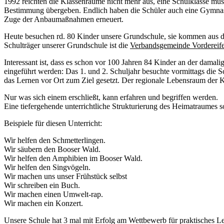
1992 reichten die Klassenräume nicht mehr aus, eine Schulklasse m
Bestimmung übergeben. Endlich haben die Schüler auch eine Gymnasti
Zuge der Anbaumaßnahmen erneuert.
Heute besuchen rd. 80 Kinder unsere Grundschule, sie kommen aus 
Schulträger unserer Grundschule ist die
Verbandsgemeinde Vordereife
Interessant ist, dass es schon vor 100 Jahren 84 Kinder an der damal
eingeführt werden: Das 1. und 2. Schuljahr besuchte vormittags die S
das Lernen vor Ort zum Ziel gesetzt. Der regionale Lebensraum der Ki
Nur was sich einem erschließt, kann erfahren und begriffen werden.
Eine tiefergehende unterrichtliche Strukturierung des Heimatraumes 
Beispiele für diesen Unterricht:
Wir helfen den Schmetterlingen.
Wir säubern den Booser Wald.
Wir helfen den Amphibien im Booser Wald.
Wir helfen den Singvögeln.
Wir machen uns unser Frühstück selbst
Wir schreiben ein Buch.
Wir machen einen Umwelt-rap.
Wir machen ein Konzert.
Unsere Schule hat 3 mal mit Erfolg am Wettbewerb für praktisches 