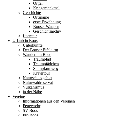
Orgel
Kriegerdenkmal
Geschichte
Ortsname
erste Erwähnung
Booser Wappen
Geschichtsarchiv
Literatur
Urlaub in Boos
Unterkünfte
Der Booser Eifelturm
Wandern in Boos
Traumpfad
Traumpfädchen
Stumpfarmweg
Kratertour
Naturschutzgebiet
Naturwaldreservat
Vulkanismus
in der Nähe
Vereine
Informationen aus den Vereinen
Feuerwehr
SV Boos
Pro Boos