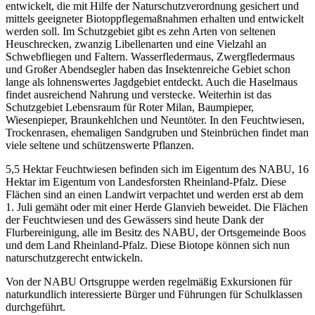
entwickelt, die mit Hilfe der Naturschutzverordnung gesichert und
mittels geeigneter Biotoppflegemaßnahmen erhalten und entwickelt
werden soll. Im Schutzgebiet gibt es zehn Arten von seltenen
Heuschrecken, zwanzig Libellenarten und eine Vielzahl an
Schwebfliegen und Faltern. Wasserfledermaus, Zwergfledermaus
und Großer Abendsegler haben das Insektenreiche Gebiet schon
lange als lohnenswertes Jagdgebiet entdeckt. Auch die Haselmaus
findet ausreichend Nahrung und verstecke. Weiterhin ist das
Schutzgebiet Lebensraum für Roter Milan, Baumpieper,
Wiesenpieper, Braunkehlchen und Neuntöter. In den Feuchtwiesen,
Trockenrasen, ehemaligen Sandgruben und Steinbrüchen findet man
viele seltene und schützenswerte Pflanzen.
5,5 Hektar Feuchtwiesen befinden sich im Eigentum des NABU, 16
Hektar im Eigentum von Landesforsten Rheinland-Pfalz. Diese
Flächen sind an einen Landwirt verpachtet und werden erst ab dem
1. Juli gemäht oder mit einer Herde Glanvieh beweidet. Die Flächen
der Feuchtwiesen und des Gewässers sind heute Dank der
Flurbereinigung, alle im Besitz des NABU, der Ortsgemeinde Boos
und dem Land Rheinland-Pfalz. Diese Biotope können sich nun
naturschutzgerecht entwickeln.
Von der NABU Ortsgruppe werden regelmäßig Exkursionen für
naturkundlich interessierte Bürger und Führungen für Schulklassen
durchgeführt.