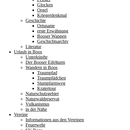
Glocken
Orgel
Kriegerdenkmal
Geschichte
Ortsname
erste Erwähnung
Booser Wappen
Geschichtsarchiv
Literatur
Urlaub in Boos
Unterkünfte
Der Booser Eifelturm
Wandern in Boos
Traumpfad
Traumpfädchen
Stumpfarmweg
Kratertour
Naturschutzgebiet
Naturwaldreservat
Vulkanismus
in der Nähe
Vereine
Informationen aus den Vereinen
Feuerwehr