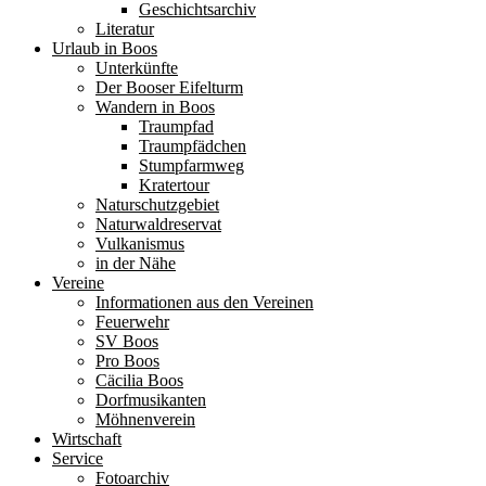
Geschichtsarchiv
Literatur
Urlaub in Boos
Unterkünfte
Der Booser Eifelturm
Wandern in Boos
Traumpfad
Traumpfädchen
Stumpfarmweg
Kratertour
Naturschutzgebiet
Naturwaldreservat
Vulkanismus
in der Nähe
Vereine
Informationen aus den Vereinen
Feuerwehr
SV Boos
Pro Boos
Cäcilia Boos
Dorfmusikanten
Möhnenverein
Wirtschaft
Service
Fotoarchiv