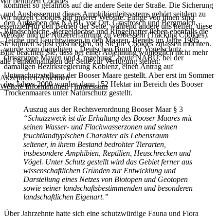
Wir benutzen Cookies
kommen so gefahrlos auf die andere Seite der Straße. Die Sicherung
und Ausbesserung dieses Amphibienleitsystems gehört seitdem zu
Wir nutzen Cookies auf unserer Website. Einige von ihnen sind
den Aufgaben des NABU vor Ort. Grasfrosch und Bergmolch,
essenziell für den Betrieb der Seite, während andere uns helfen, diese
Blindschleiche, Bergeidechse und Ringelnatter lieben ebenfalls die
Website und die Nutzererfahrung zu verbessern (Tracking Cookies).
Teiche und Feuchtwiesen in den Maaren. Bereits im Jahre 1985
Sie können selbst entscheiden, ob Sie die Cookies zulassen möchten.
wurde vom damaligen „ Deutschen Bund für Vogelschutz,
Bitte beachten Sie, dass bei einer Ablehnung womöglich nicht mehr
Ortsgruppe Mayen und Umgebung" heute NABU, bei der
alle Funktionalitäten der Seite zur Verfügung stehen.
damaligen Bezirksregierung Koblenz, einen Antrag auf
Unterschutzstellung der Booser Maare gestellt. Aber erst im Sommer
Akzeptieren
Ablehnen
des Jahres 2000 wurden dann 152 Hektar im Bereich des Booser
Weitere Informationen
|
Impressum
Trockenmaares unter Naturschutz gestellt.
Auszug aus der Rechtsverordnung Booser Maar § 3
“Schutzzweck ist die Erhaltung des Booser Maares mit
seinen Wasser- und Flachwasserzonen und seinen
feuchtlandtypischen Charakter als Lebensraum
seltener, in ihrem Bestand bedrohter Tierarten,
insbesondere Amphibien, Reptilien, Heuschrecken und
Vögel. Unter Schutz gestellt wird das Gebiet ferner aus
wissenschaftlichen Gründen zur Entwicklung und
Darstellung eines Netzes von Biotopen und Geotopen
sowie seiner landschaftsbestimmenden und besonderen
landschaftlichen Eigenart.”
Über Jahrzehnte hatte sich eine schutzwürdige Fauna und Flora