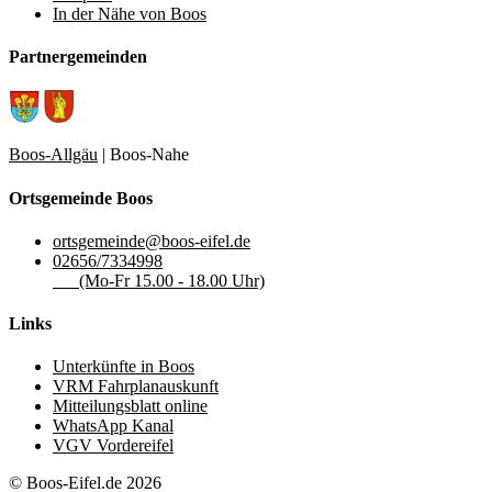
In der Nähe von Boos
Partnergemeinden
Boos-Allgäu
| Boos-Nahe
Ortsgemeinde Boos
ortsgemeinde@boos-eifel.de
02656/7334998
(Mo-Fr 15.00 - 18.00 Uhr)
Links
Unterkünfte in Boos
VRM Fahrplanauskunft
Mitteilungsblatt online
WhatsApp Kanal
VGV Vordereifel
© Boos-Eifel.de 2026