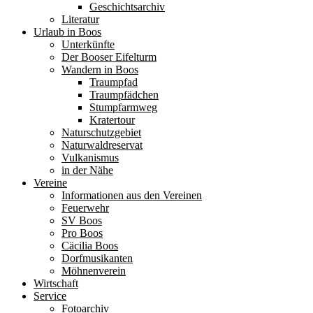
Geschichtsarchiv
Literatur
Urlaub in Boos
Unterkünfte
Der Booser Eifelturm
Wandern in Boos
Traumpfad
Traumpfädchen
Stumpfarmweg
Kratertour
Naturschutzgebiet
Naturwaldreservat
Vulkanismus
in der Nähe
Vereine
Informationen aus den Vereinen
Feuerwehr
SV Boos
Pro Boos
Cäcilia Boos
Dorfmusikanten
Möhnenverein
Wirtschaft
Service
Fotoarchiv