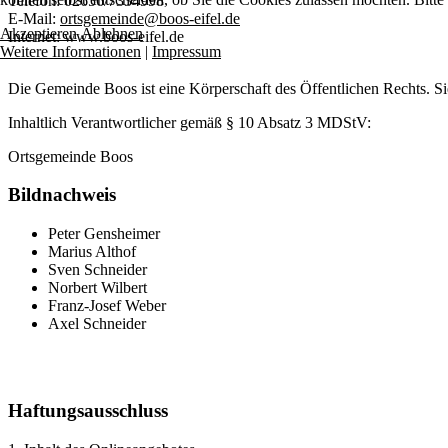
Telefon: 02656/7334998
E-Mail:
ortsgemeinde@boos-eifel.de
Akzeptieren
Ablehnen
Internet: www.boos-eifel.de
Weitere Informationen
|
Impressum
Die Gemeinde Boos ist eine Körperschaft des Öffentlichen Rechts. 
Inhaltlich Verantwortlicher gemäß § 10 Absatz 3 MDStV:
Ortsgemeinde Boos
Bildnachweis
Peter Gensheimer
Marius Althof
Sven Schneider
Norbert Wilbert
Franz-Josef Weber
Axel Schneider
Haftungsausschluss