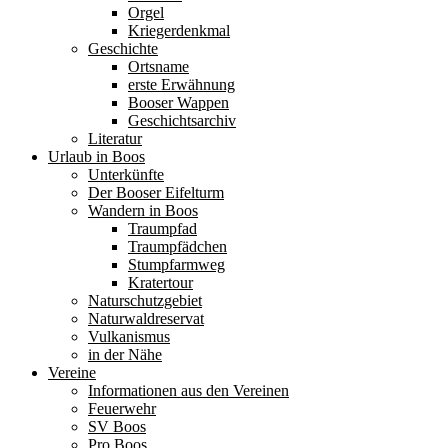
Orgel
Kriegerdenkmal
Geschichte
Ortsname
erste Erwähnung
Booser Wappen
Geschichtsarchiv
Literatur
Urlaub in Boos
Unterkünfte
Der Booser Eifelturm
Wandern in Boos
Traumpfad
Traumpfädchen
Stumpfarmweg
Kratertour
Naturschutzgebiet
Naturwaldreservat
Vulkanismus
in der Nähe
Vereine
Informationen aus den Vereinen
Feuerwehr
SV Boos
Pro Boos