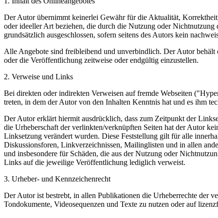
1. Inhalt des Onlineangebotes
Der Autor übernimmt keinerlei Gewähr für die Aktualität, Korrektheit
oder ideeller Art beziehen, die durch die Nutzung oder Nichtnutzung
grundsätzlich ausgeschlossen, sofern seitens des Autors kein nachweis
Alle Angebote sind freibleibend und unverbindlich. Der Autor behält
oder die Veröffentlichung zeitweise oder endgültig einzustellen.
2. Verweise und Links
Bei direkten oder indirekten Verweisen auf fremde Webseiten ("Hyperl
treten, in dem der Autor von den Inhalten Kenntnis hat und es ihm te
Der Autor erklärt hiermit ausdrücklich, dass zum Zeitpunkt der Linkse
die Urheberschaft der verlinkten/verknüpften Seiten hat der Autor keine
Linksetzung verändert wurden. Diese Feststellung gilt für alle inner
Diskussionsforen, Linkverzeichnissen, Mailinglisten und in allen ande
und insbesondere für Schäden, die aus der Nutzung oder Nichtnutzung s
Links auf die jeweilige Veröffentlichung lediglich verweist.
3. Urheber- und Kennzeichenrecht
Der Autor ist bestrebt, in allen Publikationen die Urheberrechte der
Tondokumente, Videosequenzen und Texte zu nutzen oder auf lizenz