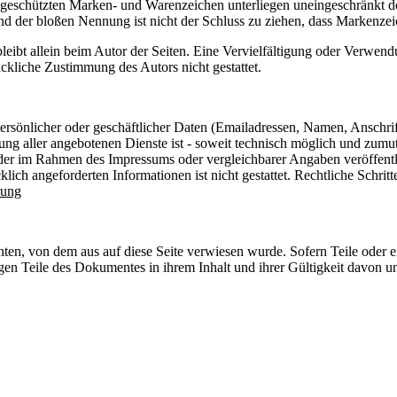
te geschützten Marken- und Warenzeichen unterliegen uneingeschränkt
nd der bloßen Nennung ist nicht der Schluss zu ziehen, dass Markenzeic
e bleibt allein beim Autor der Seiten. Eine Vervielfältigung oder Ver
ckliche Zustimmung des Autors nicht gestattet.
rsönlicher oder geschäftlicher Daten (Emailadressen, Namen, Anschrifte
lung aller angebotenen Dienste ist - soweit technisch möglich und zum
 der im Rahmen des Impressums oder vergleichbarer Angaben veröffent
lich angeforderten Informationen ist nicht gestattet. Rechtliche Schri
rung
chten, von dem aus auf diese Seite verwiesen wurde. Sofern Teile oder 
rigen Teile des Dokumentes in ihrem Inhalt und ihrer Gültigkeit davon u