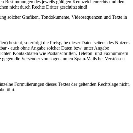
 den Bestimmungen des jeweils gültigen Kennzeichenrechts und den
hen nicht durch Rechte Dritter geschützt sind!
wendung solcher Grafiken, Tondokumente, Videosequenzen und Texte in
n) besteht, so erfolgt die Preisgabe dieser Daten seitens des Nutzers
utbar - auch ohne Angabe solcher Daten bzw. unter Angabe
lichten Kontaktdaten wie Postanschriften, Telefon- und Faxnummern
tte gegen die Versender von sogenannten Spam-Mails bei Verstössen
einzelne Formulierungen dieses Textes der geltenden Rechtslage nicht,
nberührt.