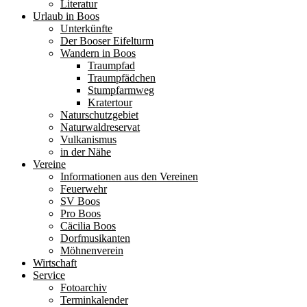
Literatur
Urlaub in Boos
Unterkünfte
Der Booser Eifelturm
Wandern in Boos
Traumpfad
Traumpfädchen
Stumpfarmweg
Kratertour
Naturschutzgebiet
Naturwaldreservat
Vulkanismus
in der Nähe
Vereine
Informationen aus den Vereinen
Feuerwehr
SV Boos
Pro Boos
Cäcilia Boos
Dorfmusikanten
Möhnenverein
Wirtschaft
Service
Fotoarchiv
Terminkalender