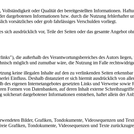
, Vollständigkeit oder Qualität der bereitgestellten Informationen. Haf
 der dargebotenen Informationen bzw. durch die Nutzung fehlerhafter u
lich vorsätzliches oder grob fahrlässiges Verschulden vorliegt.
 es sich ausdrücklich vor, Teile der Seiten oder das gesamte Angebot 
inks"), die außerhalb des Verantwortungsbereiches des Autors liegen, 
chnisch möglich und zumutbar wäre, die Nutzung im Falle rechtswidrige
tzung keine illegalen Inhalte auf den zu verlinkenden Seiten erkennbar
rlei Einfluss. Deshalb distanziert er sich hiermit ausdrücklich von allen
halb des eigenen Internetangebotes gesetzten Links und Verweise sowie
ren Formen von Datenbanken, auf deren Inhalt externe Schreibzugriffe m
olcherart dargebotener Informationen entstehen, haftet allein der Anbi
 verwendeten Bilder, Grafiken, Tondokumente, Videosequenzen und Texte 
freie Grafiken, Tondokumente, Videosequenzen und Texte zurückzugre