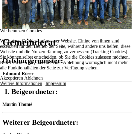
Wir benutzen Cookies
Gemeinderat
Wir nutzen Cookies auf unserer Website. Einige von ihnen sind
essenziell für den Betrieb der Seite, während andere uns helfen, diese
Website und die Nutzererfahrung zu verbessern (Tracking Cookies).
Sie können selbst entscheiden, ob Sie die Cookies zulassen möchten.
Ortsbürgermeister:
Bitte beachten Sie, dass bei einer Ablehnung womöglich nicht mehr
alle Funktionalitäten der Seite zur Verfügung stehen.
Edmund Röser
Akzeptieren
Ablehnen
Weitere Informationen
|
Impressum
1. Beigeordneter:
Martin Thomé
Weiterer Beigeordneter: