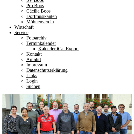
SV Boos
Pro Boos
Cäcilia Boos
Dorfmusikanten
Möhnenverein
Wirtschaft
Service
Fotoarchiv
Terminkalender
Kalender iCal Export
Kontakt
Anfahrt
Impressum
Datenschutzerklärung
Links
Login
Suchen