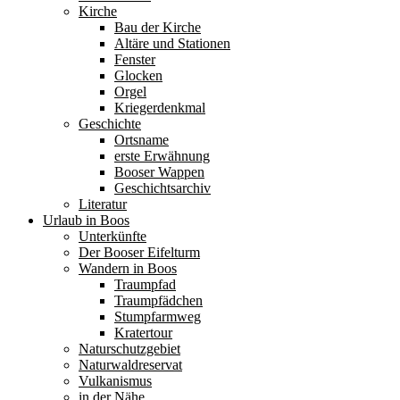
Kirche
Bau der Kirche
Altäre und Stationen
Fenster
Glocken
Orgel
Kriegerdenkmal
Geschichte
Ortsname
erste Erwähnung
Booser Wappen
Geschichtsarchiv
Literatur
Urlaub in Boos
Unterkünfte
Der Booser Eifelturm
Wandern in Boos
Traumpfad
Traumpfädchen
Stumpfarmweg
Kratertour
Naturschutzgebiet
Naturwaldreservat
Vulkanismus
in der Nähe