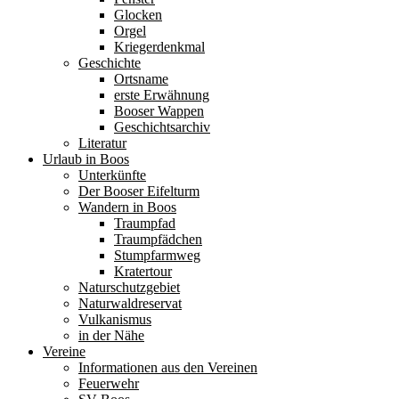
Glocken
Orgel
Kriegerdenkmal
Geschichte
Ortsname
erste Erwähnung
Booser Wappen
Geschichtsarchiv
Literatur
Urlaub in Boos
Unterkünfte
Der Booser Eifelturm
Wandern in Boos
Traumpfad
Traumpfädchen
Stumpfarmweg
Kratertour
Naturschutzgebiet
Naturwaldreservat
Vulkanismus
in der Nähe
Vereine
Informationen aus den Vereinen
Feuerwehr