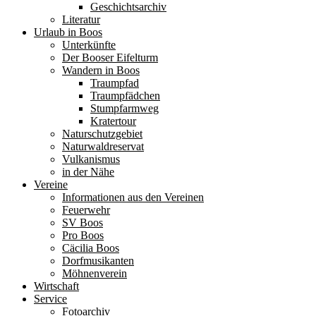
Geschichtsarchiv
Literatur
Urlaub in Boos
Unterkünfte
Der Booser Eifelturm
Wandern in Boos
Traumpfad
Traumpfädchen
Stumpfarmweg
Kratertour
Naturschutzgebiet
Naturwaldreservat
Vulkanismus
in der Nähe
Vereine
Informationen aus den Vereinen
Feuerwehr
SV Boos
Pro Boos
Cäcilia Boos
Dorfmusikanten
Möhnenverein
Wirtschaft
Service
Fotoarchiv