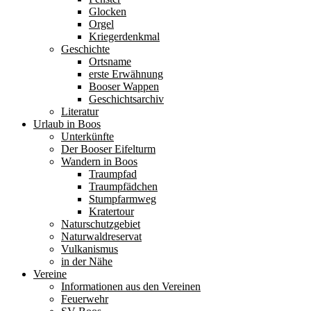
Glocken
Orgel
Kriegerdenkmal
Geschichte
Ortsname
erste Erwähnung
Booser Wappen
Geschichtsarchiv
Literatur
Urlaub in Boos
Unterkünfte
Der Booser Eifelturm
Wandern in Boos
Traumpfad
Traumpfädchen
Stumpfarmweg
Kratertour
Naturschutzgebiet
Naturwaldreservat
Vulkanismus
in der Nähe
Vereine
Informationen aus den Vereinen
Feuerwehr