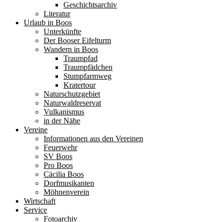
Geschichtsarchiv
Literatur
Urlaub in Boos
Unterkünfte
Der Booser Eifelturm
Wandern in Boos
Traumpfad
Traumpfädchen
Stumpfarmweg
Kratertour
Naturschutzgebiet
Naturwaldreservat
Vulkanismus
in der Nähe
Vereine
Informationen aus den Vereinen
Feuerwehr
SV Boos
Pro Boos
Cäcilia Boos
Dorfmusikanten
Möhnenverein
Wirtschaft
Service
Fotoarchiv