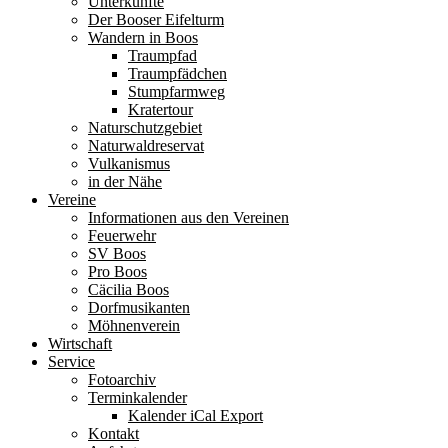
Unterkünfte
Der Booser Eifelturm
Wandern in Boos
Traumpfad
Traumpfädchen
Stumpfarmweg
Kratertour
Naturschutzgebiet
Naturwaldreservat
Vulkanismus
in der Nähe
Vereine
Informationen aus den Vereinen
Feuerwehr
SV Boos
Pro Boos
Cäcilia Boos
Dorfmusikanten
Möhnenverein
Wirtschaft
Service
Fotoarchiv
Terminkalender
Kalender iCal Export
Kontakt