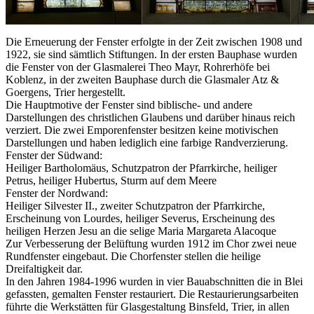
Die Erneuerung der Fenster erfolgte in der Zeit zwischen 1908 und
1922, sie sind sämtlich Stiftungen. In der ersten Bauphase wurden
die Fenster von der Glasmalerei Theo Mayr, Rohrerhöfe bei
Koblenz, in der zweiten Bauphase durch die Glasmaler Atz &
Goergens, Trier hergestellt.
Die Hauptmotive der Fenster sind biblische- und andere
Darstellungen des christlichen Glaubens und darüber hinaus reich
verziert. Die zwei Emporenfenster besitzen keine motivischen
Darstellungen und haben lediglich eine farbige Randverzierung.
Fenster der Südwand:
Heiliger Bartholomäus, Schutzpatron der Pfarrkirche, heiliger
Petrus, heiliger Hubertus, Sturm auf dem Meere
Fenster der Nordwand:
Heiliger Silvester II., zweiter Schutzpatron der Pfarrkirche,
Erscheinung von Lourdes, heiliger Severus, Erscheinung des
heiligen Herzen Jesu an die selige Maria Margareta Alacoque
Zur Verbesserung der Belüftung wurden 1912 im Chor zwei neue
Rundfenster eingebaut. Die Chorfenster stellen die heilige
Dreifaltigkeit dar.
In den Jahren 1984-1996 wurden in vier Bauabschnitten die in Blei
gefassten, gemalten Fenster restauriert. Die Restaurierungsarbeiten
führte die Werkstätten für Glasgestaltung Binsfeld, Trier, in allen