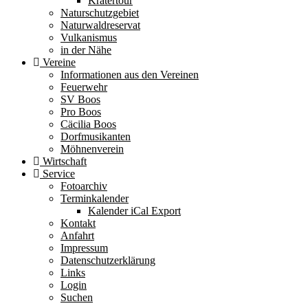
Kratertour
Naturschutzgebiet
Naturwaldreservat
Vulkanismus
in der Nähe
Vereine
Informationen aus den Vereinen
Feuerwehr
SV Boos
Pro Boos
Cäcilia Boos
Dorfmusikanten
Möhnenverein
Wirtschaft
Service
Fotoarchiv
Terminkalender
Kalender iCal Export
Kontakt
Anfahrt
Impressum
Datenschutzerklärung
Links
Login
Suchen