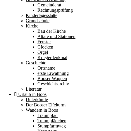
Gemeinderat
Rechnungsprüfung
Kindertagesstätte
Grundschule
Kirche
Bau der Kirche
Altäre und Stationen
Fenster
Glocken
Orgel
Kriegerdenkmal
Geschichte
Ortsname
erste Erwähnung
Booser Wappen
Geschichtsarchiv
Literatur
Urlaub in Boos
Unterkünfte
Der Booser Eifelturm
Wandern in Boos
Traumpfad
Traumpfädchen
Stumpfarmweg