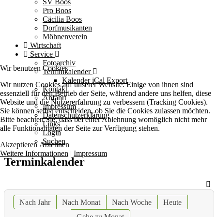
SV Boos
Pro Boos
Cäcilia Boos
Dorfmusikanten
Möhnenverein
Wirtschaft
Service
Fotoarchiv
Wir benutzen Cookies
Terminkalender
Kalender iCal Export
Wir nutzen Cookies auf unserer Website. Einige von ihnen sind
Kontakt
essenziell für den Betrieb der Seite, während andere uns helfen, diese
Anfahrt
Website und die Nutzererfahrung zu verbessern (Tracking Cookies).
Impressum
Sie können selbst entscheiden, ob Sie die Cookies zulassen möchten.
Datenschutzerklärung
Bitte beachten Sie, dass bei einer Ablehnung womöglich nicht mehr
Links
alle Funktionalitäten der Seite zur Verfügung stehen.
Login
Suchen
Akzeptieren
Ablehnen
Weitere Informationen
|
Impressum
Terminkalender
Nach Jahr
Nach Monat
Nach Woche
Heute
Gehe zu Monat