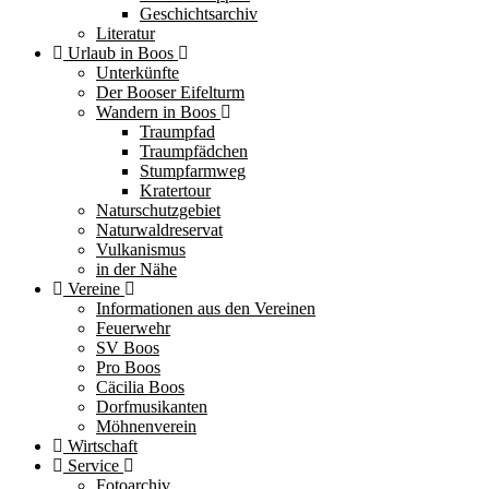
Geschichtsarchiv
Literatur
Urlaub in Boos
Unterkünfte
Der Booser Eifelturm
Wandern in Boos
Traumpfad
Traumpfädchen
Stumpfarmweg
Kratertour
Naturschutzgebiet
Naturwaldreservat
Vulkanismus
in der Nähe
Vereine
Informationen aus den Vereinen
Feuerwehr
SV Boos
Pro Boos
Cäcilia Boos
Dorfmusikanten
Möhnenverein
Wirtschaft
Service
Fotoarchiv