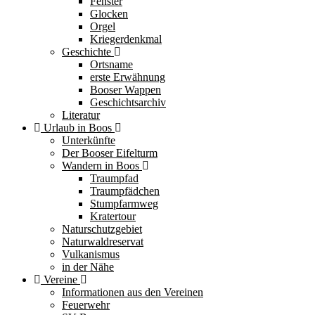
Fenster
Glocken
Orgel
Kriegerdenkmal
Geschichte
Ortsname
erste Erwähnung
Booser Wappen
Geschichtsarchiv
Literatur
Urlaub in Boos
Unterkünfte
Der Booser Eifelturm
Wandern in Boos
Traumpfad
Traumpfädchen
Stumpfarmweg
Kratertour
Naturschutzgebiet
Naturwaldreservat
Vulkanismus
in der Nähe
Vereine
Informationen aus den Vereinen
Feuerwehr