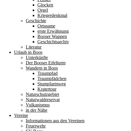
Glocken
Orgel
Kriegerdenkmal
Geschichte
Ortsname
erste Erwähnung
Booser Wappen
Geschichtsarchiv
Literatur
Urlaub in Boos
Unterkünfte
Der Booser Eifelturm
Wandern in Boos
Traumpfad
Traumpfädchen
Stumpfarmweg
Kratertour
Naturschutzgebiet
Naturwaldreservat
Vulkanismus
in der Nähe
Vereine
Informationen aus den Vereinen
Feuerwehr