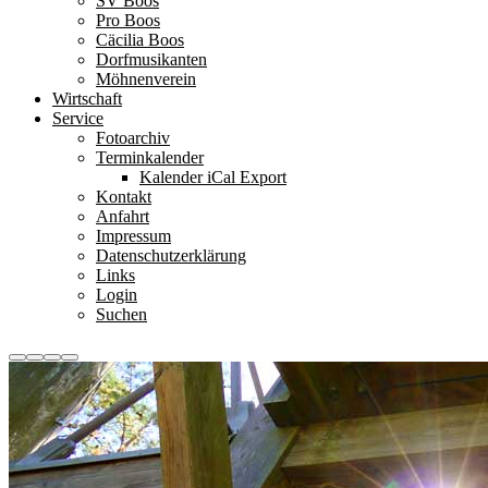
SV Boos
Pro Boos
Cäcilia Boos
Dorfmusikanten
Möhnenverein
Wirtschaft
Service
Fotoarchiv
Terminkalender
Kalender iCal Export
Kontakt
Anfahrt
Impressum
Datenschutzerklärung
Links
Login
Suchen