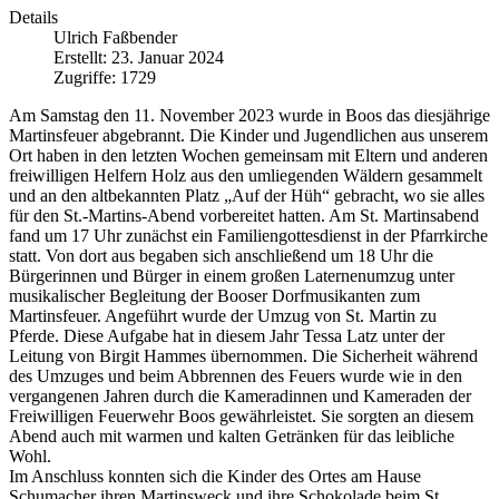
Details
Ulrich Faßbender
Erstellt: 23. Januar 2024
Zugriffe: 1729
Am Samstag den 11. November 2023 wurde in Boos das diesjährige
Martinsfeuer abgebrannt. Die Kinder und Jugendlichen aus unserem
Ort haben in den letzten Wochen gemeinsam mit Eltern und anderen
freiwilligen Helfern Holz aus den umliegenden Wäldern gesammelt
und an den altbekannten Platz „Auf der Hüh“ gebracht, wo sie alles
für den St.-Martins-Abend vorbereitet hatten. Am St. Martinsabend
fand um 17 Uhr zunächst ein Familiengottesdienst in der Pfarrkirche
statt. Von dort aus begaben sich anschließend um 18 Uhr die
Bürgerinnen und Bürger in einem großen Laternenumzug unter
musikalischer Begleitung der Booser Dorfmusikanten zum
Martinsfeuer. Angeführt wurde der Umzug von St. Martin zu
Pferde. Diese Aufgabe hat in diesem Jahr Tessa Latz unter der
Leitung von Birgit Hammes übernommen. Die Sicherheit während
des Umzuges und beim Abbrennen des Feuers wurde wie in den
vergangenen Jahren durch die Kameradinnen und Kameraden der
Freiwilligen Feuerwehr Boos gewährleistet. Sie sorgten an diesem
Abend auch mit warmen und kalten Getränken für das leibliche
Wohl.
Im Anschluss konnten sich die Kinder des Ortes am Hause
Schumacher ihren Martinsweck und ihre Schokolade beim St.