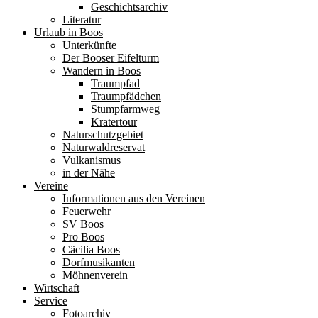
Geschichtsarchiv
Literatur
Urlaub in Boos
Unterkünfte
Der Booser Eifelturm
Wandern in Boos
Traumpfad
Traumpfädchen
Stumpfarmweg
Kratertour
Naturschutzgebiet
Naturwaldreservat
Vulkanismus
in der Nähe
Vereine
Informationen aus den Vereinen
Feuerwehr
SV Boos
Pro Boos
Cäcilia Boos
Dorfmusikanten
Möhnenverein
Wirtschaft
Service
Fotoarchiv