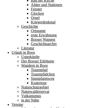
Bau der Kirche
Altäre und Stationen
Fenster
Glocken
Orgel
Kriegerdenkmal
Geschichte
Ortsname
erste Erwähnung
Booser Wappen
Geschichtsarchiv
Literatur
Urlaub in Boos
Unterkünfte
Der Booser Eifelturm
Wandern in Boos
Traumpfad
Traumpfädchen
Stumpfarmweg
Kratertour
Naturschutzgebiet
Naturwaldreservat
Vulkanismus
in der Nähe
Vereine