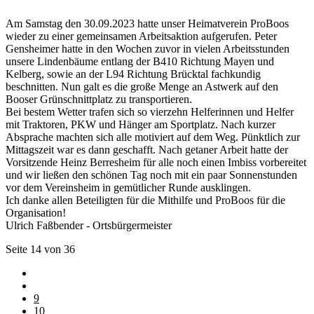
Am Samstag den 30.09.2023 hatte unser Heimatverein ProBoos
wieder zu einer gemeinsamen Arbeitsaktion aufgerufen. Peter
Gensheimer hatte in den Wochen zuvor in vielen Arbeitsstunden
unsere Lindenbäume entlang der B410 Richtung Mayen und
Kelberg, sowie an der L94 Richtung Brücktal fachkundig
beschnitten. Nun galt es die große Menge an Astwerk auf den
Booser Grünschnittplatz zu transportieren.
Bei bestem Wetter trafen sich so vierzehn Helferinnen und Helfer
mit Traktoren, PKW und Hänger am Sportplatz. Nach kurzer
Absprache machten sich alle motiviert auf dem Weg. Pünktlich zur
Mittagszeit war es dann geschafft. Nach getaner Arbeit hatte der
Vorsitzende Heinz Berresheim für alle noch einen Imbiss vorbereitet
und wir ließen den schönen Tag noch mit ein paar Sonnenstunden
vor dem Vereinsheim in gemütlicher Runde ausklingen.
Ich danke allen Beteiligten für die Mithilfe und ProBoos für die
Organisation!
Ulrich Faßbender - Ortsbürgermeister
Seite 14 von 36
9
10