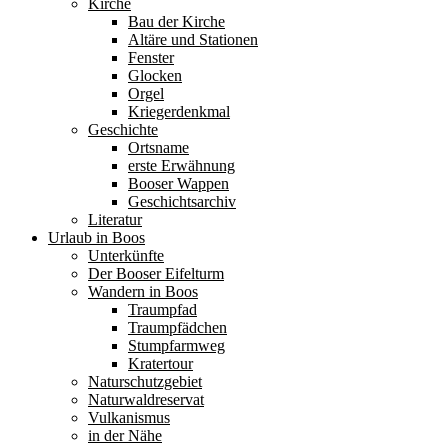
Kirche
Bau der Kirche
Altäre und Stationen
Fenster
Glocken
Orgel
Kriegerdenkmal
Geschichte
Ortsname
erste Erwähnung
Booser Wappen
Geschichtsarchiv
Literatur
Urlaub in Boos
Unterkünfte
Der Booser Eifelturm
Wandern in Boos
Traumpfad
Traumpfädchen
Stumpfarmweg
Kratertour
Naturschutzgebiet
Naturwaldreservat
Vulkanismus
in der Nähe