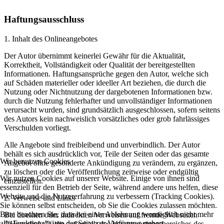
Haftungsausschluss
1. Inhalt des Onlineangebotes
Der Autor übernimmt keinerlei Gewähr für die Aktualität,
Korrektheit, Vollständigkeit oder Qualität der bereitgestellten
Informationen. Haftungsansprüche gegen den Autor, welche sich
auf Schäden materieller oder ideeller Art beziehen, die durch die
Nutzung oder Nichtnutzung der dargebotenen Informationen bzw.
durch die Nutzung fehlerhafter und unvollständiger Informationen
verursacht wurden, sind grundsätzlich ausgeschlossen, sofern seitens
des Autors kein nachweislich vorsätzliches oder grob fahrlässiges
Verschulden vorliegt.
Alle Angebote sind freibleibend und unverbindlich. Der Autor
behält es sich ausdrücklich vor, Teile der Seiten oder das gesamte
Wir benutzen Cookies
Angebot ohne gesonderte Ankündigung zu verändern, zu ergänzen,
zu löschen oder die Veröffentlichung zeitweise oder endgültig
Wir nutzen Cookies auf unserer Website. Einige von ihnen sind
einzustellen.
essenziell für den Betrieb der Seite, während andere uns helfen, diese
Website und die Nutzererfahrung zu verbessern (Tracking Cookies).
2. Verweise und Links
Sie können selbst entscheiden, ob Sie die Cookies zulassen möchten.
Bitte beachten Sie, dass bei einer Ablehnung womöglich nicht mehr
Bei direkten oder indirekten Verweisen auf fremde Webseiten
alle Funktionalitäten der Seite zur Verfügung stehen.
("Hyperlinks"), die außerhalb des Verantwortungsbereiches des