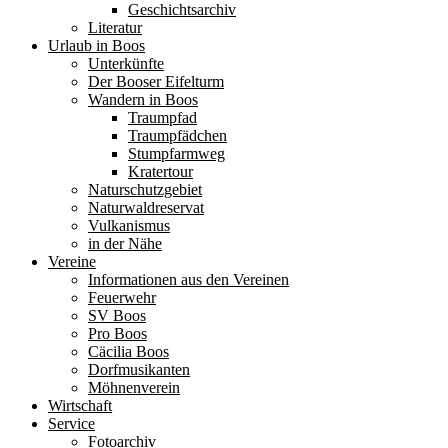
Geschichtsarchiv
Literatur
Urlaub in Boos
Unterkünfte
Der Booser Eifelturm
Wandern in Boos
Traumpfad
Traumpfädchen
Stumpfarmweg
Kratertour
Naturschutzgebiet
Naturwaldreservat
Vulkanismus
in der Nähe
Vereine
Informationen aus den Vereinen
Feuerwehr
SV Boos
Pro Boos
Cäcilia Boos
Dorfmusikanten
Möhnenverein
Wirtschaft
Service
Fotoarchiv