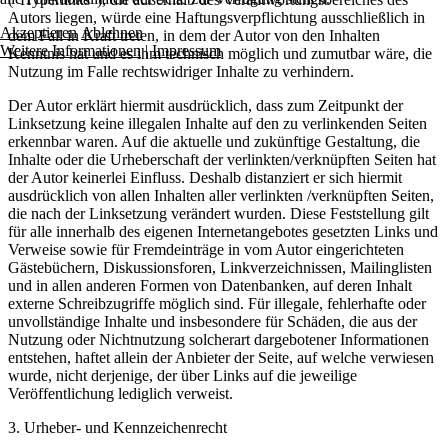
Autors liegen, würde eine Haftungsverpflichtung ausschließlich in
Akzeptieren
Ablehnen
dem Fall in Kraft treten, in dem der Autor von den Inhalten
Weitere Informationen
|
Impressum
Kenntnis hat und es ihm technisch möglich und zumutbar wäre, die
Nutzung im Falle rechtswidriger Inhalte zu verhindern.
Der Autor erklärt hiermit ausdrücklich, dass zum Zeitpunkt der
Linksetzung keine illegalen Inhalte auf den zu verlinkenden Seiten
erkennbar waren. Auf die aktuelle und zukünftige Gestaltung, die
Inhalte oder die Urheberschaft der verlinkten/verknüpften Seiten hat
der Autor keinerlei Einfluss. Deshalb distanziert er sich hiermit
ausdrücklich von allen Inhalten aller verlinkten /verknüpften Seiten,
die nach der Linksetzung verändert wurden. Diese Feststellung gilt
für alle innerhalb des eigenen Internetangebotes gesetzten Links und
Verweise sowie für Fremdeinträge in vom Autor eingerichteten
Gästebüchern, Diskussionsforen, Linkverzeichnissen, Mailinglisten
und in allen anderen Formen von Datenbanken, auf deren Inhalt
externe Schreibzugriffe möglich sind. Für illegale, fehlerhafte oder
unvollständige Inhalte und insbesondere für Schäden, die aus der
Nutzung oder Nichtnutzung solcherart dargebotener Informationen
entstehen, haftet allein der Anbieter der Seite, auf welche verwiesen
wurde, nicht derjenige, der über Links auf die jeweilige
Veröffentlichung lediglich verweist.
3. Urheber- und Kennzeichenrecht