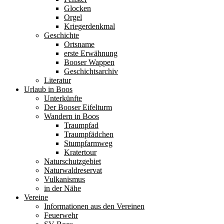
Glocken
Orgel
Kriegerdenkmal
Geschichte
Ortsname
erste Erwähnung
Booser Wappen
Geschichtsarchiv
Literatur
Urlaub in Boos
Unterkünfte
Der Booser Eifelturm
Wandern in Boos
Traumpfad
Traumpfädchen
Stumpfarmweg
Kratertour
Naturschutzgebiet
Naturwaldreservat
Vulkanismus
in der Nähe
Vereine
Informationen aus den Vereinen
Feuerwehr