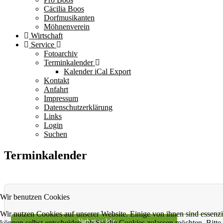
Cäcilia Boos
Dorfmusikanten
Möhnenverein
Wirtschaft
Service
Fotoarchiv
Terminkalender
Kalender iCal Export
Kontakt
Anfahrt
Impressum
Datenschutzerklärung
Links
Login
Suchen
Terminkalender
Wir benutzen Cookies
Wir nutzen Cookies auf unserer Website. Einige von ihnen sind essenzi
Vorheriges Jahr
können selbst entscheiden, ob Sie die Cookies zulassen möchten. Bitte