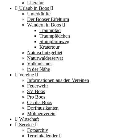
Literatur
Urlaub in Boos
Unterkünfte
Der Booser Eifelturm
Wandern in Boos
Traumpfad
Traumpfädchen
Stumpfarmweg
Kratertour
Naturschutzgebiet
Naturwaldreservat
Vulkanismus
in der Nähe
Vereine
Informationen aus den Vereinen
Feuerwehr
SV Boos
Pro Boos
Cäcilia Boos
Dorfmusikanten
Möhnenverein
Wirtschaft
Service
Fotoarchiv
Terminkalender