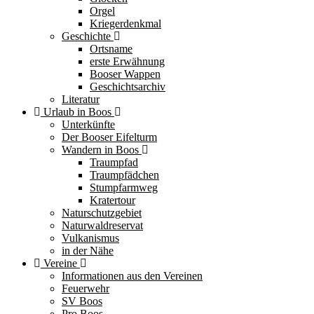
Orgel
Kriegerdenkmal
Geschichte
Ortsname
erste Erwähnung
Booser Wappen
Geschichtsarchiv
Literatur
Urlaub in Boos
Unterkünfte
Der Booser Eifelturm
Wandern in Boos
Traumpfad
Traumpfädchen
Stumpfarmweg
Kratertour
Naturschutzgebiet
Naturwaldreservat
Vulkanismus
in der Nähe
Vereine
Informationen aus den Vereinen
Feuerwehr
SV Boos
Pro Boos