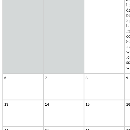
he
de
b
2p
b
.
c
80
.
w
.
s
wi
6
7
8
9
13
14
15
1