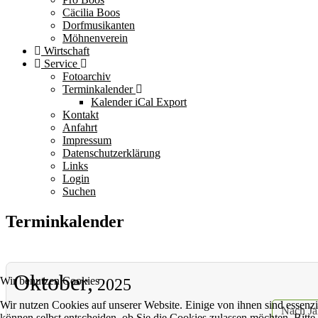
Cäcilia Boos
Dorfmusikanten
Möhnenverein
Wirtschaft
Service
Fotoarchiv
Terminkalender
Kalender iCal Export
Kontakt
Anfahrt
Impressum
Datenschutzerklärung
Links
Login
Suchen
Terminkalender
Oktober,
Wir benutzen Cookies
2025
Wir nutzen Cookies auf unserer Website. Einige von ihnen sind essenzi
Nach Ja
können selbst entscheiden, ob Sie die Cookies zulassen möchten. Bitte