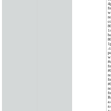
4
fo
we
n
c
80
1
b
80
1
.
pa
wi
#d
fo
#0
no
fo
#0
no
fo
R
a.
a.
a.