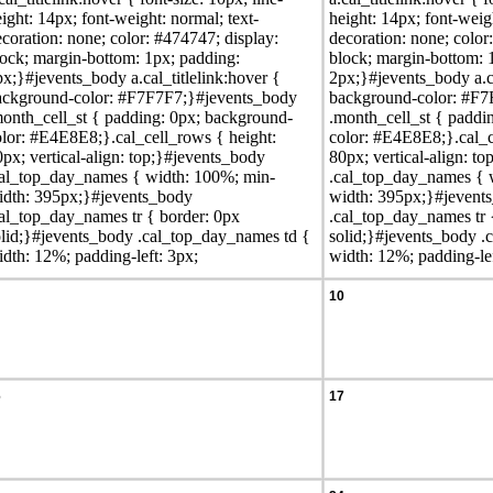
ight: 14px; font-weight: normal; text-
height: 14px; font-weigh
coration: none; color: #474747; display:
decoration: none; color
lock; margin-bottom: 1px; padding:
block; margin-bottom: 
x;}#jevents_body a.cal_titlelink:hover {
2px;}#jevents_body a.ca
ackground-color: #F7F7F7;}#jevents_body
background-color: #F7
month_cell_st { padding: 0px; background-
.month_cell_st { paddi
olor: #E4E8E8;}.cal_cell_rows { height:
color: #E4E8E8;}.cal_c
px; vertical-align: top;}#jevents_body
80px; vertical-align: t
cal_top_day_names { width: 100%; min-
.cal_top_day_names { 
idth: 395px;}#jevents_body
width: 395px;}#jevent
cal_top_day_names tr { border: 0px
.cal_top_day_names tr 
olid;}#jevents_body .cal_top_day_names td {
solid;}#jevents_body .
dth: 12%; padding-left: 3px;
width: 12%; padding-lef
10
6
17