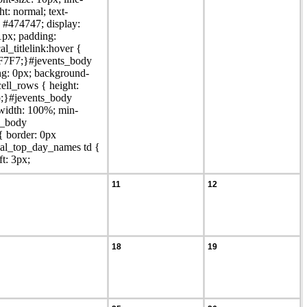
t: normal; text-
: #474747; display:
1px; padding:
l_titlelink:hover {
F7F7;}#jevents_body
ng: 0px; background-
ell_rows { height:
op;}#jevents_body
width: 100%; min-
s_body
{ border: 0px
cal_top_day_names td {
t: 3px;
11
12
18
19