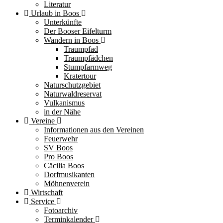
Literatur
Urlaub in Boos
Unterkünfte
Der Booser Eifelturm
Wandern in Boos
Traumpfad
Traumpfädchen
Stumpfarmweg
Kratertour
Naturschutzgebiet
Naturwaldreservat
Vulkanismus
in der Nähe
Vereine
Informationen aus den Vereinen
Feuerwehr
SV Boos
Pro Boos
Cäcilia Boos
Dorfmusikanten
Möhnenverein
Wirtschaft
Service
Fotoarchiv
Terminkalender