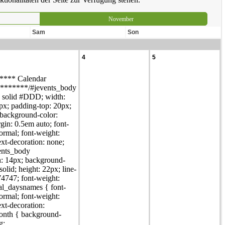
November
Sam
Son
4
5
**** Calendar
*******/#jevents_body
px solid #DDD; width:
px; padding-top: 20px;
background-color:
gin: 0.5em auto; font-
normal; font-weight:
ext-decoration: none;
vents_body
h: 14px; background-
solid; height: 22px; line-
74747; font-weight:
.cal_daysnames { font-
normal; font-weight:
ext-decoration:
onth { background-
g: