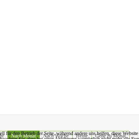
ell für den Betrieb der Seite, während andere uns helfen, diese Websit
hr
Nach Monat
Nach Woche
Heute
Gehe zu Monat
 beachten Sie, dass bei einer Ablehnung womöglich nicht mehr alle Funk