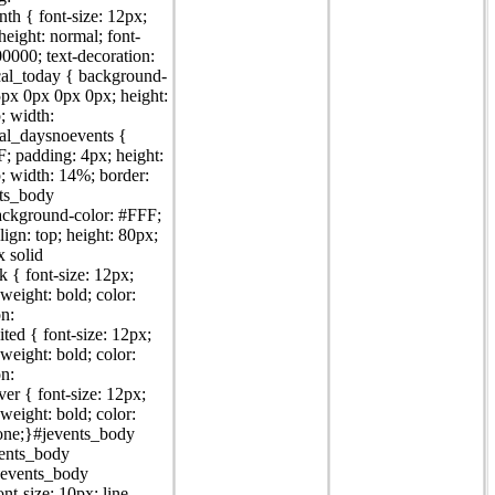
th { font-size: 12px;
-height: normal; font-
00000; text-decoration:
cal_today { background-
5px 0px 0px 0px; height:
p; width:
al_daysnoevents {
; padding: 4px; height:
p; width: 14%; border:
nts_body
ackground-color: #FFF;
lign: top; height: 80px;
x solid
k { font-size: 12px;
-weight: bold; color:
on:
ited { font-size: 12px;
-weight: bold; color:
on:
er { font-size: 12px;
-weight: bold; color:
none;}#jevents_body
events_body
 #jevents_body
ont-size: 10px; line-