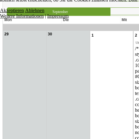
Akzeptieren
Ablehnen
September
Weitere Informationen
|
Impressum
Mon
Die
Mit
29
30
1
2
Uh
/
s
.c
10
p
#C
si
bo
te
.
co
he
bo
si
bo
n
c