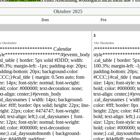
Oktober 2025
Don
Fre
3
r Oktoberfest
Uhr Oktoberfest
********************** Calendar
/******************
tyle**********************/#jevents_body
style***************
al_table { border: 5px solid #DDD; width:
.cal_table { border: 5
0.3%; margin-left: -1px; padding-top: 20px;
100.3%; margin-left: -1
adding-bottom: 20px; background-color:
padding-bottom: 20px; 
CC;}#cal_title { margin: 0.5em auto; font-
#CCC;}#cal_title { mar
ze: 14px; font-style: normal; font-weight:
size: 14px; font-style: 
ld; color: #000000; text-decoration: none;
bold; color: #000000; t
xt-align: center;}#jevents_body
text-align: center;}#je
cal_daysnames { width: 14px; background-
.cal_daysnames { widt
lor: #fff; border: 0px solid; height: 22px; line-
color: #fff; border: 0px 
ight: 22px; color: #474747; font-weight:
height: 22px; color: #4
ld; text-align: left;}.cal_daysnames { font-
bold; text-align: left;}
ze: 12px; font-style: normal; font-weight:
size: 12px; font-style: 
ld; color: #000000; text-decoration:
bold; color: #000000; t
one;}.cal_daysoutofmonth { background-
none;}.cal_daysoutofm
olor: #d4d8d8; padding:
color: #d4d8d8; paddin