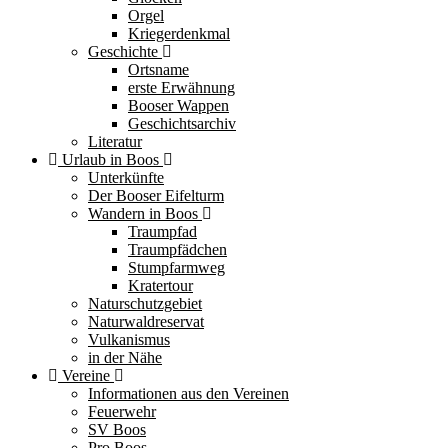
Orgel
Kriegerdenkmal
Geschichte
Ortsname
erste Erwähnung
Booser Wappen
Geschichtsarchiv
Literatur
Urlaub in Boos
Unterkünfte
Der Booser Eifelturm
Wandern in Boos
Traumpfad
Traumpfädchen
Stumpfarmweg
Kratertour
Naturschutzgebiet
Naturwaldreservat
Vulkanismus
in der Nähe
Vereine
Informationen aus den Vereinen
Feuerwehr
SV Boos
Pro Boos