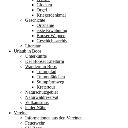
Glocken
Orgel
Kriegerdenkmal
Geschichte
Ortsname
erste Erwähnung
Booser Wappen
Geschichtsarchiv
Literatur
Urlaub in Boos
Unterkünfte
Der Booser Eifelturm
Wandern in Boos
Traumpfad
Traumpfädchen
Stumpfarmweg
Kratertour
Naturschutzgebiet
Naturwaldreservat
Vulkanismus
in der Nähe
Vereine
Informationen aus den Vereinen
Feuerwehr