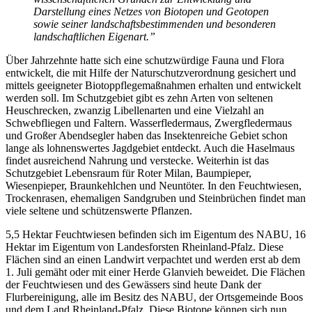
Darstellung eines Netzes von Biotopen und Geotopen
sowie seiner landschaftsbestimmenden und besonderen
landschaftlichen Eigenart.”
Über Jahrzehnte hatte sich eine schutzwürdige Fauna und Flora
entwickelt, die mit Hilfe der Naturschutzverordnung gesichert und
mittels geeigneter Biotoppflegemaßnahmen erhalten und entwickelt
werden soll. Im Schutzgebiet gibt es zehn Arten von seltenen
Heuschrecken, zwanzig Libellenarten und eine Vielzahl an
Schwebfliegen und Faltern. Wasserfledermaus, Zwergfledermaus
und Großer Abendsegler haben das Insektenreiche Gebiet schon
lange als lohnenswertes Jagdgebiet entdeckt. Auch die Haselmaus
findet ausreichend Nahrung und verstecke. Weiterhin ist das
Schutzgebiet Lebensraum für Roter Milan, Baumpieper,
Wiesenpieper, Braunkehlchen und Neuntöter. In den Feuchtwiesen,
Trockenrasen, ehemaligen Sandgruben und Steinbrüchen findet man
viele seltene und schützenswerte Pflanzen.
5,5 Hektar Feuchtwiesen befinden sich im Eigentum des NABU, 16
Hektar im Eigentum von Landesforsten Rheinland-Pfalz. Diese
Flächen sind an einen Landwirt verpachtet und werden erst ab dem
1. Juli gemäht oder mit einer Herde Glanvieh beweidet. Die Flächen
der Feuchtwiesen und des Gewässers sind heute Dank der
Flurbereinigung, alle im Besitz des NABU, der Ortsgemeinde Boos
und dem Land Rheinland-Pfalz. Diese Biotope können sich nun