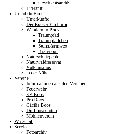
Geschichtsarchiv
Literatur
Urlaub in Boos
Unterkünfte
Der Booser Eifelturm
Wandern in Boos
Traumpfad
Traumpfädchen
Stumpfarmweg
Kratertour
Naturschutzgebiet
Naturwaldreservat
Vulkanismus
in der Nähe
Vereine
Informationen aus den Vereinen
Feuerwehr
SV Boos
Pro Boos
Cäcilia Boos
Dorfmusikanten
Möhnenverein
Wirtschaft
Service
Fotoarchiv