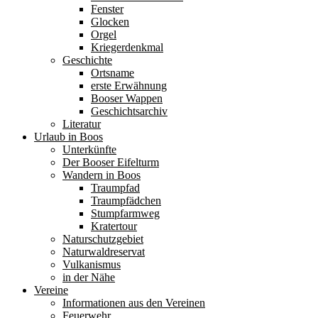
Fenster
Glocken
Orgel
Kriegerdenkmal
Geschichte
Ortsname
erste Erwähnung
Booser Wappen
Geschichtsarchiv
Literatur
Urlaub in Boos
Unterkünfte
Der Booser Eifelturm
Wandern in Boos
Traumpfad
Traumpfädchen
Stumpfarmweg
Kratertour
Naturschutzgebiet
Naturwaldreservat
Vulkanismus
in der Nähe
Vereine
Informationen aus den Vereinen
Feuerwehr