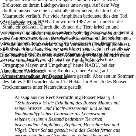
Erdkröten zu ihrem Laichgewässer unterwegs. Auf dem Weg
dorthin müssen sie eine Landstraße überqueren, die durch die
Maarmulde verläuft. Für viele Amphibien bedeutete dies den Tod.
Auf betreiben des NABU hin wurden 1987 zehn Tunnel in die
Wir benutzen Cookies
Straße eingelassen. Durch die können die Tiere kriechen und
kommen so gefahrlos auf die andere Seite der Straße. Die Sicherung
Wir nutzen Cookies auf unserer Website. Einige von ihnen sind
und Ausbesserung dieses Amphibienleitsystems gehört seitdem zu
essenziell für den Betrieb der Seite, während andere uns helfen, diese
den Aufgaben des NABU vor Ort. Grasfrosch und Bergmolch,
Website und die Nutzererfahrung zu verbessern (Tracking Cookies).
Blindschleiche, Bergeidechse und Ringelnatter lieben ebenfalls die
Sie können selbst entscheiden, ob Sie die Cookies zulassen möchten.
Teiche und Feuchtwiesen in den Maaren. Bereits im Jahre 1985
Bitte beachten Sie, dass bei einer Ablehnung womöglich nicht mehr
wurde vom damaligen „ Deutschen Bund für Vogelschutz,
alle Funktionalitäten der Seite zur Verfügung stehen.
Ortsgruppe Mayen und Umgebung" heute NABU, bei der
damaligen Bezirksregierung Koblenz, einen Antrag auf
Akzeptieren
Ablehnen
Unterschutzstellung der Booser Maare gestellt. Aber erst im Sommer
Weitere Informationen
|
Impressum
des Jahres 2000 wurden dann 152 Hektar im Bereich des Booser
Trockenmaares unter Naturschutz gestellt.
Auszug aus der Rechtsverordnung Booser Maar § 3
“Schutzzweck ist die Erhaltung des Booser Maares mit
seinen Wasser- und Flachwasserzonen und seinen
feuchtlandtypischen Charakter als Lebensraum
seltener, in ihrem Bestand bedrohter Tierarten,
insbesondere Amphibien, Reptilien, Heuschrecken und
Vögel. Unter Schutz gestellt wird das Gebiet ferner aus
wissenschaftlichen Gründen zur Entwicklung und