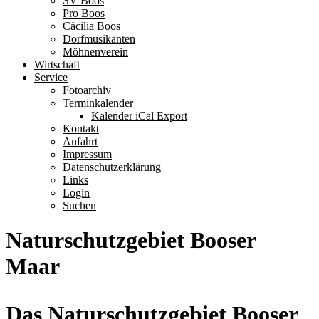
SV Boos
Pro Boos
Cäcilia Boos
Dorfmusikanten
Möhnenverein
Wirtschaft
Service
Fotoarchiv
Terminkalender
Kalender iCal Export
Kontakt
Anfahrt
Impressum
Datenschutzerklärung
Links
Login
Suchen
Naturschutzgebiet Booser
Maar
Das Naturschutzgebiet Booser