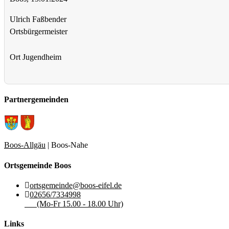
Ulrich Faßbender
Ortsbürgermeister
Ort
Jugendheim
Partnergemeinden
Boos-Allgäu
| Boos-Nahe
Ortsgemeinde Boos
ortsgemeinde@boos-eifel.de
02656/7334998
(Mo-Fr 15.00 - 18.00 Uhr)
Links