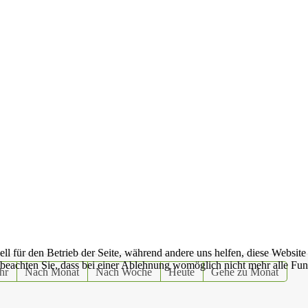
ell für den Betrieb der Seite, während andere uns helfen, diese Websit
 beachten Sie, dass bei einer Ablehnung womöglich nicht mehr alle Funk
hr
Nach Monat
Nach Woche
Heute
Gehe zu Monat