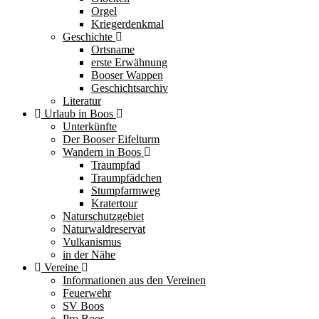
Orgel
Kriegerdenkmal
Geschichte
Ortsname
erste Erwähnung
Booser Wappen
Geschichtsarchiv
Literatur
Urlaub in Boos
Unterkünfte
Der Booser Eifelturm
Wandern in Boos
Traumpfad
Traumpfädchen
Stumpfarmweg
Kratertour
Naturschutzgebiet
Naturwaldreservat
Vulkanismus
in der Nähe
Vereine
Informationen aus den Vereinen
Feuerwehr
SV Boos
Pro Boos