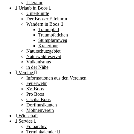
Literatur
Urlaub in Boos
Unterkünfte
Der Booser Eifelturm
Wandern in Boos
Traumpfad
Traumpfädchen
Stumpfarmweg
Kratertour
Naturschutzgebiet
Naturwaldreservat
Vulkanismus
in der Nähe
Vereine
Informationen aus den Vereinen
Feuerwehr
SV Boos
Pro Boos
Cäcilia Boos
Dorfmusikanten
Möhnenverein
Wirtschaft
Service
Fotoarchiv
Terminkalender