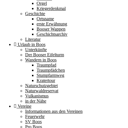
Orgel
Kriegerdenkmal
Geschichte
Ortsname
erste Erwähnung
Booser Wappen
Geschichtsarchiv
Literatur
Urlaub in Boos
Unterkünfte
Der Booser Eifelturm
Wandern in Boos
Traumpfad
Traumpfädchen
Stumpfarmweg
Kratertour
Naturschutzgebiet
Naturwaldreservat
Vulkanismus
in der Nähe
Vereine
Informationen aus den Vereinen
Feuerwehr
SV Boos
Pro Boos