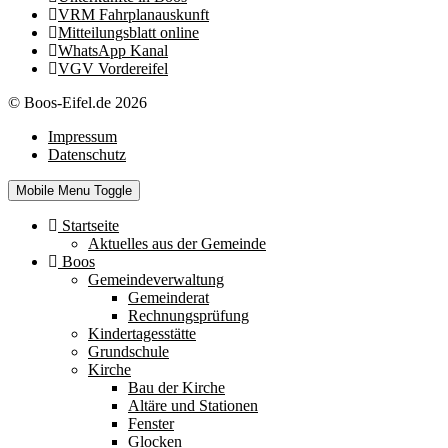
VRM Fahrplanauskunft
Mitteilungsblatt online
WhatsApp Kanal
VGV Vordereifel
© Boos-Eifel.de 2026
Impressum
Datenschutz
Mobile Menu Toggle
Startseite
Aktuelles aus der Gemeinde
Boos
Gemeindeverwaltung
Gemeinderat
Rechnungsprüfung
Kindertagesstätte
Grundschule
Kirche
Bau der Kirche
Altäre und Stationen
Fenster
Glocken