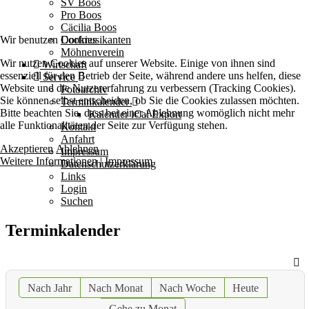
SV Boos
Pro Boos
Cäcilia Boos
Wir benutzen Cookies
Dorfmusikanten
Möhnenverein
Wir nutzen Cookies auf unserer Website. Einige von ihnen sind
Wirtschaft
essenziell für den Betrieb der Seite, während andere uns helfen, diese
Service
Website und die Nutzererfahrung zu verbessern (Tracking Cookies).
Fotoarchiv
Sie können selbst entscheiden, ob Sie die Cookies zulassen möchten.
Terminkalender
Bitte beachten Sie, dass bei einer Ablehnung womöglich nicht mehr
Kalender iCal Export
alle Funktionalitäten der Seite zur Verfügung stehen.
Kontakt
Anfahrt
Akzeptieren
Ablehnen
Impressum
Weitere Informationen
|
Impressum
Datenschutzerklärung
Links
Login
Suchen
Terminkalender
Nach Jahr
Nach Monat
Nach Woche
Heute
Gehe zu Monat