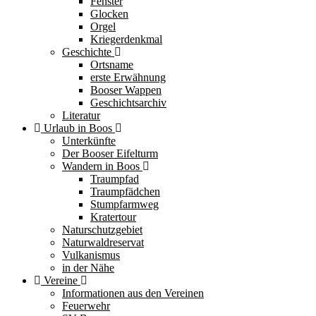
Fenster
Glocken
Orgel
Kriegerdenkmal
Geschichte
Ortsname
erste Erwähnung
Booser Wappen
Geschichtsarchiv
Literatur
Urlaub in Boos
Unterkünfte
Der Booser Eifelturm
Wandern in Boos
Traumpfad
Traumpfädchen
Stumpfarmweg
Kratertour
Naturschutzgebiet
Naturwaldreservat
Vulkanismus
in der Nähe
Vereine
Informationen aus den Vereinen
Feuerwehr