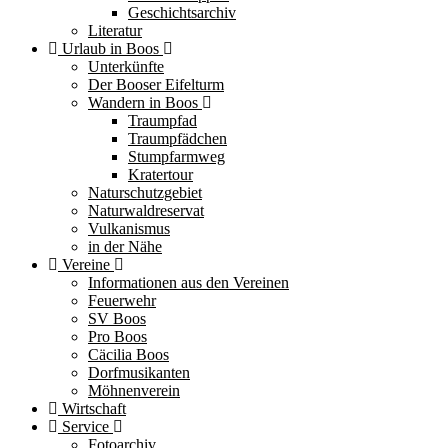
Geschichtsarchiv
Literatur
Urlaub in Boos
Unterkünfte
Der Booser Eifelturm
Wandern in Boos
Traumpfad
Traumpfädchen
Stumpfarmweg
Kratertour
Naturschutzgebiet
Naturwaldreservat
Vulkanismus
in der Nähe
Vereine
Informationen aus den Vereinen
Feuerwehr
SV Boos
Pro Boos
Cäcilia Boos
Dorfmusikanten
Möhnenverein
Wirtschaft
Service
Fotoarchiv