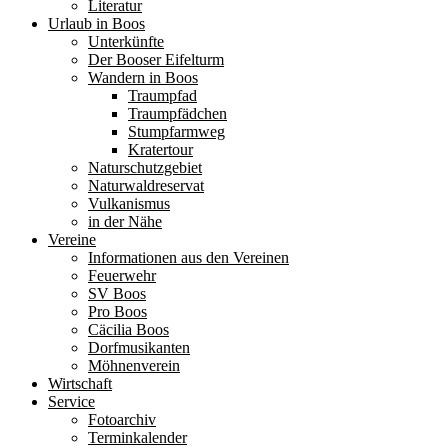
Literatur
Urlaub in Boos
Unterkünfte
Der Booser Eifelturm
Wandern in Boos
Traumpfad
Traumpfädchen
Stumpfarmweg
Kratertour
Naturschutzgebiet
Naturwaldreservat
Vulkanismus
in der Nähe
Vereine
Informationen aus den Vereinen
Feuerwehr
SV Boos
Pro Boos
Cäcilia Boos
Dorfmusikanten
Möhnenverein
Wirtschaft
Service
Fotoarchiv
Terminkalender