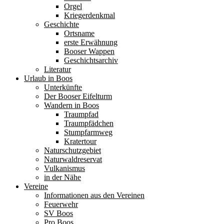
Orgel
Kriegerdenkmal
Geschichte
Ortsname
erste Erwähnung
Booser Wappen
Geschichtsarchiv
Literatur
Urlaub in Boos
Unterkünfte
Der Booser Eifelturm
Wandern in Boos
Traumpfad
Traumpfädchen
Stumpfarmweg
Kratertour
Naturschutzgebiet
Naturwaldreservat
Vulkanismus
in der Nähe
Vereine
Informationen aus den Vereinen
Feuerwehr
SV Boos
Pro Boos