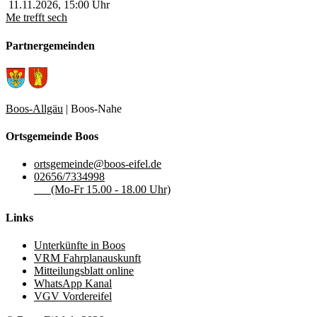
11.11.2026
,
15:00
Uhr
Me trefft sech
Partnergemeinden
Boos-Allgäu
| Boos-Nahe
Ortsgemeinde Boos
ortsgemeinde@boos-eifel.de
02656/7334998
(Mo-Fr 15.00 - 18.00 Uhr)
Links
Unterkünfte in Boos
VRM Fahrplanauskunft
Mitteilungsblatt online
WhatsApp Kanal
VGV Vordereifel