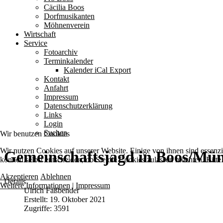
Cäcilia Boos
Dorfmusikanten
Möhnenverein
Wirtschaft
Service
Fotoarchiv
Terminkalender
Kalender iCal Export
Kontakt
Anfahrt
Impressum
Datenschutzerklärung
Links
Login
Suchen
Wir benutzen Cookies
Wir nutzen Cookies auf unserer Website. Einige von ihnen sind essenzi
Gemeinschaftsjagd in Boos/Mü
können selbst entscheiden, ob Sie die Cookies zulassen möchten. Bitte
Akzeptieren
Ablehnen
Details
Weitere Informationen
|
Impressum
Ulrich Faßbender
Erstellt: 19. Oktober 2021
Zugriffe: 3591