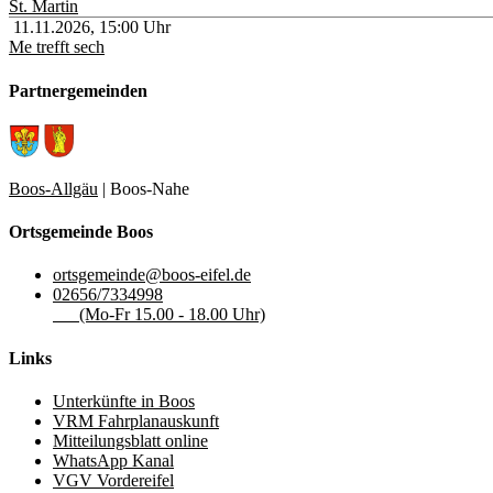
St. Martin
11.11.2026
,
15:00
Uhr
Me trefft sech
Partnergemeinden
Boos-Allgäu
| Boos-Nahe
Ortsgemeinde Boos
ortsgemeinde@boos-eifel.de
02656/7334998
(Mo-Fr 15.00 - 18.00 Uhr)
Links
Unterkünfte in Boos
VRM Fahrplanauskunft
Mitteilungsblatt online
WhatsApp Kanal
VGV Vordereifel