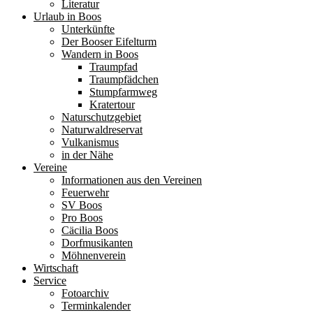
Literatur
Urlaub in Boos
Unterkünfte
Der Booser Eifelturm
Wandern in Boos
Traumpfad
Traumpfädchen
Stumpfarmweg
Kratertour
Naturschutzgebiet
Naturwaldreservat
Vulkanismus
in der Nähe
Vereine
Informationen aus den Vereinen
Feuerwehr
SV Boos
Pro Boos
Cäcilia Boos
Dorfmusikanten
Möhnenverein
Wirtschaft
Service
Fotoarchiv
Terminkalender