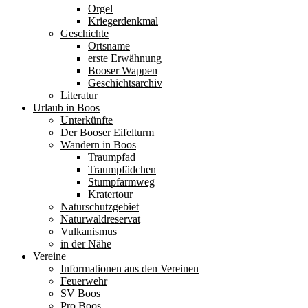
Orgel
Kriegerdenkmal
Geschichte
Ortsname
erste Erwähnung
Booser Wappen
Geschichtsarchiv
Literatur
Urlaub in Boos
Unterkünfte
Der Booser Eifelturm
Wandern in Boos
Traumpfad
Traumpfädchen
Stumpfarmweg
Kratertour
Naturschutzgebiet
Naturwaldreservat
Vulkanismus
in der Nähe
Vereine
Informationen aus den Vereinen
Feuerwehr
SV Boos
Pro Boos