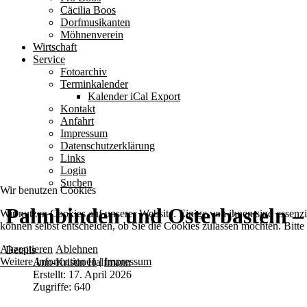
Cäcilia Boos
Dorfmusikanten
Möhnenverein
Wirtschaft
Service
Fotoarchiv
Terminkalender
Kalender iCal Export
Kontakt
Anfahrt
Impressum
Datenschutzerklärung
Links
Login
Suchen
Wir benutzen Cookies
Palmbinden und Osterbasteln – 
Wir nutzen Cookies auf unserer Website. Einige von ihnen sind essenzi
können selbst entscheiden, ob Sie die Cookies zulassen möchten. Bitte
Akzeptieren
Ablehnen
Details
Weitere Informationen
|
Impressum
Ann-Kristin Halfmann
Erstellt: 17. April 2026
Zugriffe: 640