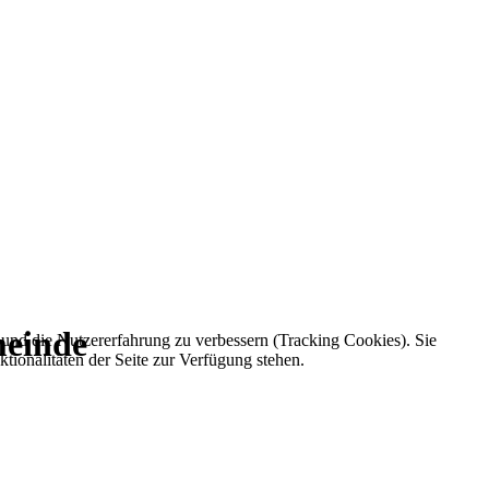
meinde
e und die Nutzererfahrung zu verbessern (Tracking Cookies). Sie
tionalitäten der Seite zur Verfügung stehen.