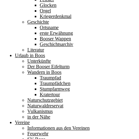
Glocken
Orgel
Kriegerdenkmal
Geschichte
Ortsname
erste Erwähnung
Booser Wappen
Geschichtsarchiv
Literatur
Urlaub in Boos
Unterkünfte
Der Booser Eifelturm
Wandern in Boos
Traumpfad
Traumpfädchen
Stumpfarmweg
Kratertour
Naturschutzgebiet
Naturwaldreservat
Vulkanismus
in der Nähe
Vereine
Informationen aus den Vereinen
Feuerwehr