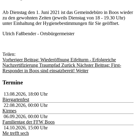
Ab Dienstag den 1. Juni 2021 ist das Gemeindebüro in Boos wieder
zu den gewohnten Zeiten (jeweils Dienstag von 18 - 19.30 Uhr)
unter Einhaltung der Hygienebestimmungen für Sie geöffnet.
Ulrich Faßbender - Ortsbürgermeister
Teilen:
Vorheriger Beitrag: Wiederöffnung Eifelturm - Erfolgreiche
Nachzertifizierung Traumpfad
Zurück
Nächster Beitrag: First-
Responder in Boos sind einsatzbereit!
Weiter
Termine
13.08.2026
,
18:00
Uhr
Biergartenfest
22.08.2026
,
00:00
Uhr
Kirmes
06.09.2026
,
00:00
Uhr
Familientag der FFW Boos
14.10.2026
,
15:00
Uhr
Me trefft sech