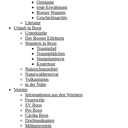
Ortsname
erste Erwähnung
Booser Wappen
Geschichtsarchiv
Literatur
Urlaub in Boos
Unterkünfte
Der Booser Eifelturm
Wandern in Boos
Traumpfad
Traumpfädchen
Stumpfarmweg
Kratertour
Naturschutzgebiet
Naturwaldreservat
Vulkanismus
in der Nähe
Vereine
Informationen aus den Vereinen
Feuerwehr
SV Boos
Pro Boos
Cäcilia Boos
Dorfmusikanten
Möhnenverein