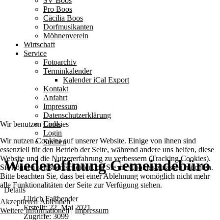
SV Boos
Pro Boos
Cäcilia Boos
Dorfmusikanten
Möhnenverein
Wirtschaft
Service
Fotoarchiv
Terminkalender
Kalender iCal Export
Kontakt
Anfahrt
Impressum
Datenschutzerklärung
Wir benutzen Cookies
Links
Login
Wir nutzen Cookies auf unserer Website. Einige von ihnen sind
Suchen
essenziell für den Betrieb der Seite, während andere uns helfen, diese
Website und die Nutzererfahrung zu verbessern (Tracking Cookies).
Wiederöffnung Gemeindebüro
Sie können selbst entscheiden, ob Sie die Cookies zulassen möchten.
Bitte beachten Sie, dass bei einer Ablehnung womöglich nicht mehr
alle Funktionalitäten der Seite zur Verfügung stehen.
Details
Ulrich Faßbender
Akzeptieren
Ablehnen
Erstellt: 22. Mai 2021
Weitere Informationen
|
Impressum
Zugriffe: 3099