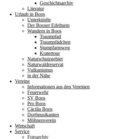
Geschichtsarchiv
Literatur
Urlaub in Boos
Unterkünfte
Der Booser Eifelturm
Wandern in Boos
Traumpfad
Traumpfädchen
Stumpfarmweg
Kratertour
Naturschutzgebiet
Naturwaldreservat
Vulkanismus
in der Nähe
Vereine
Informationen aus den Vereinen
Feuerwehr
SV Boos
Pro Boos
Cäcilia Boos
Dorfmusikanten
Möhnenverein
Wirtschaft
Service
Fotoarchiv