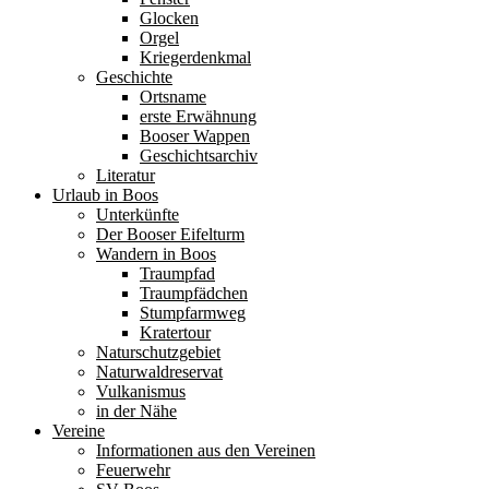
Glocken
Orgel
Kriegerdenkmal
Geschichte
Ortsname
erste Erwähnung
Booser Wappen
Geschichtsarchiv
Literatur
Urlaub in Boos
Unterkünfte
Der Booser Eifelturm
Wandern in Boos
Traumpfad
Traumpfädchen
Stumpfarmweg
Kratertour
Naturschutzgebiet
Naturwaldreservat
Vulkanismus
in der Nähe
Vereine
Informationen aus den Vereinen
Feuerwehr