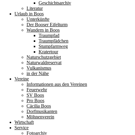
Geschichtsarchiv
Literatur
Urlaub in Boos
Unterkünfte
Der Booser Eifelturm
Wandern in Boos
Traumpfad
Traumpfädchen
Stumpfarmweg
Kratertour
Naturschutzgebiet
Naturwaldreservat
Vulkanismus
in der Nähe
Vereine
Informationen aus den Vereinen
Feuerwehr
SV Boos
Pro Boos
Cäcilia Boos
Dorfmusikanten
Möhnenverein
Wirtschaft
Service
Fotoarchiv