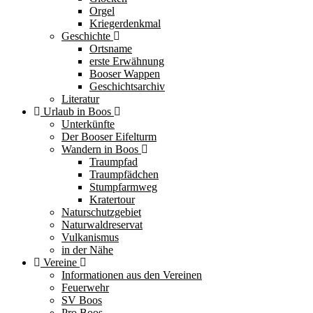
Orgel
Kriegerdenkmal
Geschichte
Ortsname
erste Erwähnung
Booser Wappen
Geschichtsarchiv
Literatur
Urlaub in Boos
Unterkünfte
Der Booser Eifelturm
Wandern in Boos
Traumpfad
Traumpfädchen
Stumpfarmweg
Kratertour
Naturschutzgebiet
Naturwaldreservat
Vulkanismus
in der Nähe
Vereine
Informationen aus den Vereinen
Feuerwehr
SV Boos
Pro Boos