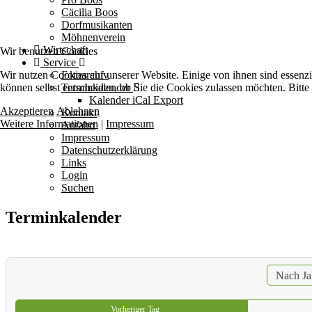
Cäcilia Boos
Dorfmusikanten
Möhnenverein
Wirtschaft
Wir benutzen Cookies
Service
Wir nutzen Cookies auf unserer Website. Einige von ihnen sind essenzi
Fotoarchiv
können selbst entscheiden, ob Sie die Cookies zulassen möchten. Bitte
Terminkalender
Kalender iCal Export
Akzeptieren
Ablehnen
Kontakt
Weitere Informationen
|
Impressum
Anfahrt
Impressum
Datenschutzerklärung
Links
Login
Suchen
Terminkalender
Nach Ja
Vorheriger Tag