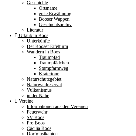
Geschichte
Ortsname
erste Erwähnung
Booser Wappen
Geschichtsarchiv
Literatur
Urlaub in Boos
Unterkünfte
Der Booser Eifelturm
Wandern in Boos
Traumpfad
Traumpfädchen
Stumpfarmweg
Kratertour
Naturschutzgebiet
Naturwaldreservat
Vulkanismus
in der Nähe
Vereine
Informationen aus den Vereinen
Feuerwehr
SV Boos
Pro Boos
Cäcilia Boos
Dorfmusikanten