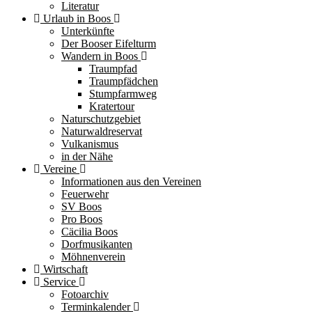
Literatur
Urlaub in Boos
Unterkünfte
Der Booser Eifelturm
Wandern in Boos
Traumpfad
Traumpfädchen
Stumpfarmweg
Kratertour
Naturschutzgebiet
Naturwaldreservat
Vulkanismus
in der Nähe
Vereine
Informationen aus den Vereinen
Feuerwehr
SV Boos
Pro Boos
Cäcilia Boos
Dorfmusikanten
Möhnenverein
Wirtschaft
Service
Fotoarchiv
Terminkalender