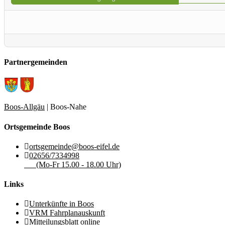
Partnergemeinden
Boos-Allgäu
| Boos-Nahe
Ortsgemeinde Boos
ortsgemeinde@boos-eifel.de
02656/7334998
(Mo-Fr 15.00 - 18.00 Uhr)
Links
Unterkünfte in Boos
VRM Fahrplanauskunft
Mitteilungsblatt online