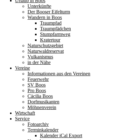
Urlaub in Boos
Unterkünfte
Der Booser Eifelturm
Wandern in Boos
Traumpfad
Traumpfädchen
Stumpfarmweg
Kratertour
Naturschutzgebiet
Naturwaldreservat
Vulkanismus
in der Nähe
Vereine
Informationen aus den Vereinen
Feuerwehr
SV Boos
Pro Boos
Cäcilia Boos
Dorfmusikanten
Möhnenverein
Wirtschaft
Service
Fotoarchiv
Terminkalender
Kalender iCal Export