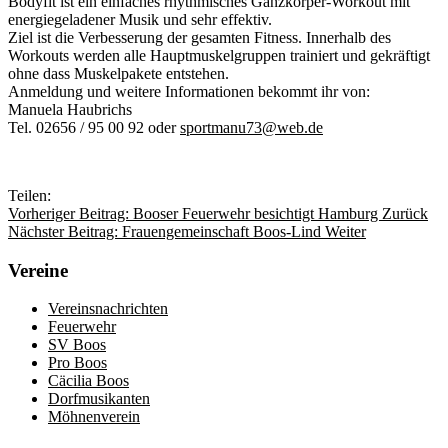
Bodyfit ist ein einfaches rhythmisches Ganzkörper-Workout mit
energiegeladener Musik und sehr effektiv.
Ziel ist die Verbesserung der gesamten Fitness. Innerhalb des
Workouts werden alle Hauptmuskelgruppen trainiert und gekräftigt
ohne dass Muskelpakete entstehen.
Anmeldung und weitere Informationen bekommt ihr von:
Manuela Haubrichs
Tel. 02656 / 95 00 92 oder
sportmanu73@web.de
Teilen:
Vorheriger Beitrag: Booser Feuerwehr besichtigt Hamburg
Zurück
Nächster Beitrag: Frauengemeinschaft Boos-Lind
Weiter
Vereine
Vereinsnachrichten
Feuerwehr
SV Boos
Pro Boos
Cäcilia Boos
Dorfmusikanten
Möhnenverein