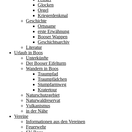
Glocken
Orgel
Kriegerdenkmal
Geschichte
Ortsname
erste Erwähnung
Booser Wappen
Geschichtsarchiv
Literatur
Urlaub in Boos
Unterkünfte
Der Booser Eifelturm
Wandern in Boos
Traumpfad
Traumpfädchen
Stumpfarmweg
Kratertour
Naturschutzgebiet
Naturwaldreservat
Vulkanismus
in der Nähe
Vereine
Informationen aus den Vereinen
Feuerwehr