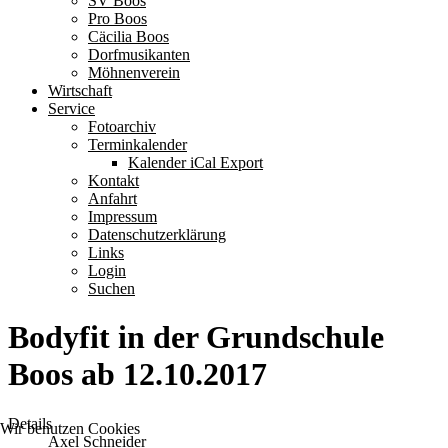
SV Boos
Pro Boos
Cäcilia Boos
Dorfmusikanten
Möhnenverein
Wirtschaft
Service
Fotoarchiv
Terminkalender
Kalender iCal Export
Kontakt
Anfahrt
Impressum
Datenschutzerklärung
Links
Login
Suchen
Bodyfit in der Grundschule
Boos ab 12.10.2017
Details
Wir benutzen Cookies
Axel Schneider