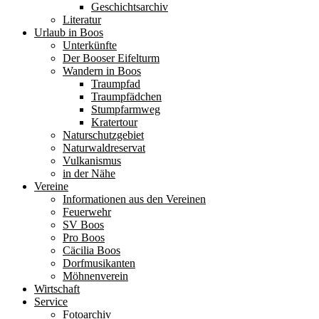
Geschichtsarchiv
Literatur
Urlaub in Boos
Unterkünfte
Der Booser Eifelturm
Wandern in Boos
Traumpfad
Traumpfädchen
Stumpfarmweg
Kratertour
Naturschutzgebiet
Naturwaldreservat
Vulkanismus
in der Nähe
Vereine
Informationen aus den Vereinen
Feuerwehr
SV Boos
Pro Boos
Cäcilia Boos
Dorfmusikanten
Möhnenverein
Wirtschaft
Service
Fotoarchiv