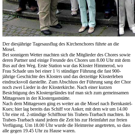
Der diesjährige Tagesausflug des Kirchenchores führte an die
Mosel.
Bei sonnigem Wetter machten sich die Mitglieder des Chores sowie
deren Partner und einige Freunde des Chores um 8.00 Uhr mit dem
Bus auf den Weg. Erste Station war das Kloster Himmerod, wo
Frau Schade uns bei einer 1 ½ stündiger Führung die fast 900-
jährige Geschichte des Klosters und das derzeitige Klosterleben
eindrucksvoll darstellte. Zum Abschluss der Führung sang der Chor
noch zwei Lieder in der Klosterkirche. Nach einer kurzen
Besichtigung des Klostergeländes traf man sich zum gemeinsamen
Mittagessen in der Klostergaststätte.
Nach dem Mittagessen ging es weiter an die Mosel nach Bernkastel-
Kues; hier lag bereits das Schiff vor Anker, mit dem wir um 14.00
Uhr eine rd. 2-stündige Schifftour bis Traben-Trarbach machten. In
Traben-Trarbach stand jedem die Zeit bis zur Heimfahrt zur freien
Verfügung. Um 18.00 Uhr wurde die Heimreise angetreten, so dass
alle gegen 19.45 Uhr zu Hause waren.