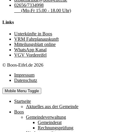
02656/7334998
(Mo-Fr 15.00 - 18.00 Uhr)
Links
Unterkünfte in Boos
VRM Fahrplanauskunft
Mitteilungsblatt online
WhatsApp Kanal
VGV Vordereifel
© Boos-Eifel.de 2026
Impressum
Datenschutz
Mobile Menu Toggle
Startseite
Aktuelles aus der Gemeinde
Boos
Gemeindeverwaltung
Gemeinderat
Rechnungsprüfung