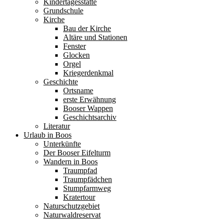
Kindertagesstätte
Grundschule
Kirche
Bau der Kirche
Altäre und Stationen
Fenster
Glocken
Orgel
Kriegerdenkmal
Geschichte
Ortsname
erste Erwähnung
Booser Wappen
Geschichtsarchiv
Literatur
Urlaub in Boos
Unterkünfte
Der Booser Eifelturm
Wandern in Boos
Traumpfad
Traumpfädchen
Stumpfarmweg
Kratertour
Naturschutzgebiet
Naturwaldreservat