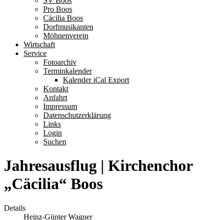
SV Boos
Pro Boos
Cäcilia Boos
Dorfmusikanten
Möhnenverein
Wirtschaft
Service
Fotoarchiv
Terminkalender
Kalender iCal Export
Kontakt
Anfahrt
Impressum
Datenschutzerklärung
Links
Login
Suchen
Jahresausflug | Kirchenchor
„Cäcilia“ Boos
Details
Heinz-Günter Wagner