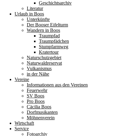
Geschichtsarchiv
Literatur
Urlaub in Boos
Unterkünfte
Der Booser Eifelturm
Wandern in Boos
Traumpfad
Traumpfädchen
Stumpfarmweg
Kratertour
Naturschutzgebiet
Naturwaldreservat
Vulkanismus
in der Nähe
Vereine
Informationen aus den Vereinen
Feuerwehr
SV Boos
Pro Boos
Cäcilia Boos
Dorfmusikanten
Möhnenverein
Wirtschaft
Service
Fotoarchiv