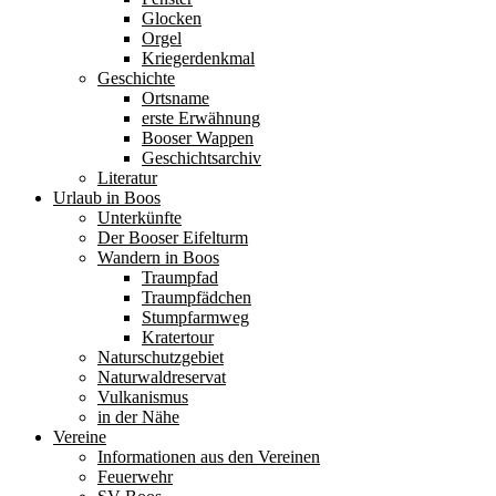
Glocken
Orgel
Kriegerdenkmal
Geschichte
Ortsname
erste Erwähnung
Booser Wappen
Geschichtsarchiv
Literatur
Urlaub in Boos
Unterkünfte
Der Booser Eifelturm
Wandern in Boos
Traumpfad
Traumpfädchen
Stumpfarmweg
Kratertour
Naturschutzgebiet
Naturwaldreservat
Vulkanismus
in der Nähe
Vereine
Informationen aus den Vereinen
Feuerwehr