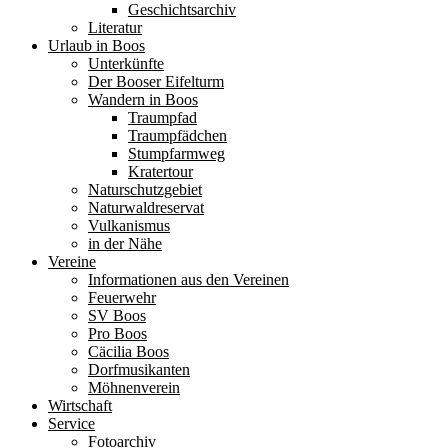
Geschichtsarchiv
Literatur
Urlaub in Boos
Unterkünfte
Der Booser Eifelturm
Wandern in Boos
Traumpfad
Traumpfädchen
Stumpfarmweg
Kratertour
Naturschutzgebiet
Naturwaldreservat
Vulkanismus
in der Nähe
Vereine
Informationen aus den Vereinen
Feuerwehr
SV Boos
Pro Boos
Cäcilia Boos
Dorfmusikanten
Möhnenverein
Wirtschaft
Service
Fotoarchiv