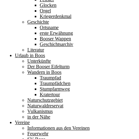
Glocken
Orgel
Kriegerdenkmal
Geschichte
Ortsname
erste Erwähnung
Booser Wappen
Geschichtsarchiv
Literatur
Urlaub in Boos
Unterkünfte
Der Booser Eifelturm
Wandern in Boos
Traumpfad
Traumpfädchen
Stumpfarmweg
Kratertour
Naturschutzgebiet
Naturwaldreservat
Vulkanismus
in der Nähe
Vereine
Informationen aus den Vereinen
Feuerwehr