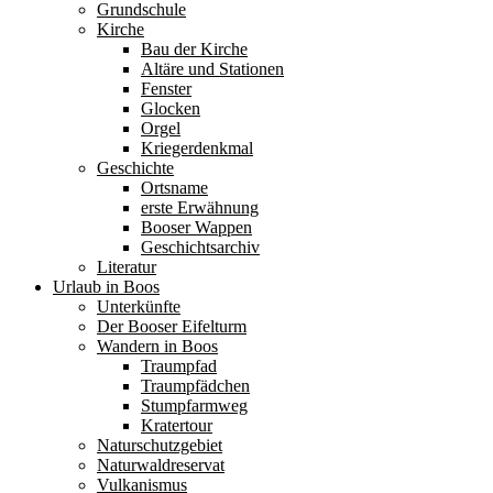
Grundschule
Kirche
Bau der Kirche
Altäre und Stationen
Fenster
Glocken
Orgel
Kriegerdenkmal
Geschichte
Ortsname
erste Erwähnung
Booser Wappen
Geschichtsarchiv
Literatur
Urlaub in Boos
Unterkünfte
Der Booser Eifelturm
Wandern in Boos
Traumpfad
Traumpfädchen
Stumpfarmweg
Kratertour
Naturschutzgebiet
Naturwaldreservat
Vulkanismus