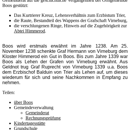
Gemeinderat auf die geschichtliche Vergangenheit der Ortsgemeinde
Boos gestützt:
Das Kurtrierer Kreuz, Lehensverhältnis zum Erzbistum Trier,
die Raute, Bestandteil des Wappens der Grafschaft Virneburg,
die verschlungenen Ringe, Hinweis auf die Zugehörigkeit zur
Abtei Himmerod
.
Boos wird erstmals erwähnt im Jahre 1238. Am 25.
November 1238 schenkte Graf Hermann von Virneburg dem
Kloster Himmerod ein Gut in Boos. Bis zum Jahre 1339 war
Boos als Lehen der Grafen von Virneburg erwähnt. Aus
Geldnot trug Graf Ruprecht von Virneburg 1339 u.a. Boos
dem Erzbischof Balduin von Trier als Lehen auf, um dieses
wiederum für sich und seine Nachkommen in Empfang zu
nehmen.
Teilen:
über Boos
Gemeindeverwaltung
Gemeinderat
Rechnungsprüfung
Kindertagesstätte
Grundschule