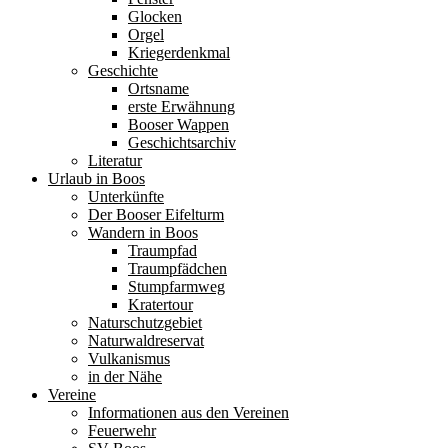
Glocken
Orgel
Kriegerdenkmal
Geschichte
Ortsname
erste Erwähnung
Booser Wappen
Geschichtsarchiv
Literatur
Urlaub in Boos
Unterkünfte
Der Booser Eifelturm
Wandern in Boos
Traumpfad
Traumpfädchen
Stumpfarmweg
Kratertour
Naturschutzgebiet
Naturwaldreservat
Vulkanismus
in der Nähe
Vereine
Informationen aus den Vereinen
Feuerwehr