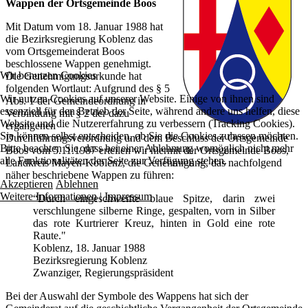
Wappen der Ortsgemeinde Boos
Mit Datum vom 18. Januar 1988 hat
die Bezirksregierung Koblenz das
vom Ortsgemeinderat Boos
beschlossene Wappen genehmigt.
Wir benutzen Cookies
Die Genehmigungsurkunde hat
folgenden Wortlaut: Aufgrund des § 5
Wir nutzen Cookies auf unserer Website. Einige von ihnen sind
Abs. 1 der Gemeindeordnung in
essenziell für den Betrieb der Seite, während andere uns helfen, diese
Verbindung mit § 2 der dazu
Website und die Nutzererfahrung zu verbessern (Tracking Cookies).
ergangenen
Sie können selbst entscheiden, ob Sie die Cookies zulassen möchten.
Durchführungsverordnung und dem Beschluss der Ortsgemeinde
Bitte beachten Sie, dass bei einer Ablehnung womöglich nicht mehr
Boos vom 5.11.1987 erteilen wir hiermit der Ortsgemeinde Boos,
alle Funktionalitäten der Seite zur Verfügung stehen.
Landkreis Mayen-Koblenz, die Genehmigung, das nachfolgend
näher beschriebene Wappen zu führen:
Akzeptieren
Ablehnen
Weitere Informationen
|
Impressum
“Durch eingeschweifte blaue Spitze, darin zwei
verschlungene silberne Ringe, gespalten, vorn in Silber
das rote Kurtrierer Kreuz, hinten in Gold eine rote
Raute."
Koblenz, 18. Januar 1988
Bezirksregierung Koblenz
Zwanziger, Regierungspräsident
Bei der Auswahl der Symbole des Wappens hat sich der