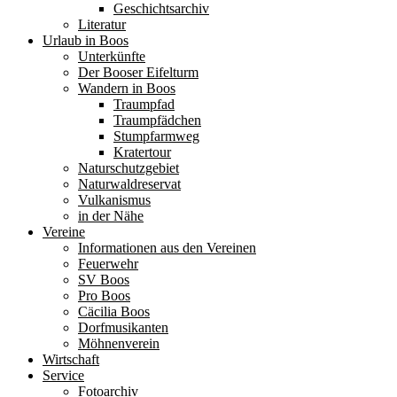
Geschichtsarchiv
Literatur
Urlaub in Boos
Unterkünfte
Der Booser Eifelturm
Wandern in Boos
Traumpfad
Traumpfädchen
Stumpfarmweg
Kratertour
Naturschutzgebiet
Naturwaldreservat
Vulkanismus
in der Nähe
Vereine
Informationen aus den Vereinen
Feuerwehr
SV Boos
Pro Boos
Cäcilia Boos
Dorfmusikanten
Möhnenverein
Wirtschaft
Service
Fotoarchiv