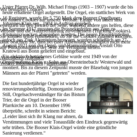
Unter Pfarrer Dr. Wilh. Michael Frings (1903 – 1907) wurde die bis
Wir benutzen Cookies
heute erhaltene Orgel aufgestellt. Die Orgel, ein stattliches Werk von
16 Registern, wurde für 5.750 Mark dem Bonner Orgelbauer
Wir nutzen Cookies auf unserer Website. Einige von ihnen sind
Johannes Klais sen., 1904 in Auftrag gegeben.
essenziell für den Betrieb der Seite, während andere uns helfen, diese
Im Sommer 1917 mussten die Prospektpfeifen aus Zinn zu
Website und die Nutzererfahrung zu verbessern (Tracking Cookies).
Rüstungszwecken abgegeben werden. Die neuen Prospektpfeifen,
Sie können selbst entscheiden, ob Sie die Cookies zulassen möchten.
jedoch aus Zink Aluminium bronciert, wurden schließlich am 27.
Bitte beachten Sie, dass bei einer Ablehnung womöglich nicht mehr
August 1921 von der Orgel- und Harmoniumbau-Anstalt Otto
alle Funktionalitäten der Seite zur Verfügung stehen.
Kratowil aus Bonn geliefert und eingebaut.
Ein elektrisch betriebenes Gebläse wurde erst 1949 von der
Akzeptieren
Ablehnen
Orgelbaufirma Klein u. Sohn aus Obersteinebach/ Westerwald und
Weitere Informationen
|
Impressum
montiert. Bis zu diesem Zeitpunkt musste der Blasebalg von jungen
Männern aus der Pfarrei "getreten" werden.
Die fast hundertjährige Orgel ist wieder
renovierungsbedürftig. Domorganist Josef
Still, Orgelsachverständiger für das Bistum
Trier, der die Orgel in der Booser
Pfarrkirche am 10. Dezember 1996
überprüfte, schreibt in seinem Bericht:
„Leider lässt sich ihr Klang nur ahnen, da
Verstimmungen und viele Tonausfälle den Eindruck gegenwärtig
sehr trüben. Die Booser Klais-Orgel würde eine gründliche
Sanierung verdienen.“