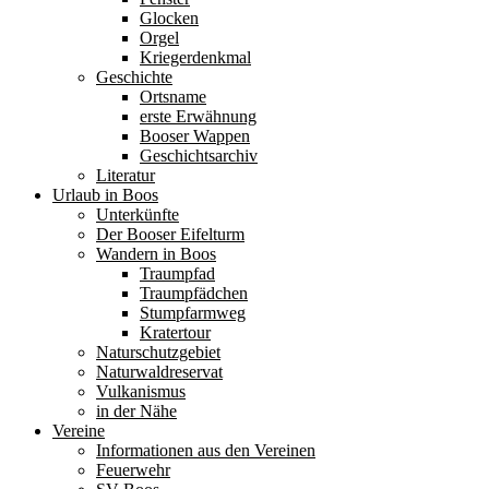
Glocken
Orgel
Kriegerdenkmal
Geschichte
Ortsname
erste Erwähnung
Booser Wappen
Geschichtsarchiv
Literatur
Urlaub in Boos
Unterkünfte
Der Booser Eifelturm
Wandern in Boos
Traumpfad
Traumpfädchen
Stumpfarmweg
Kratertour
Naturschutzgebiet
Naturwaldreservat
Vulkanismus
in der Nähe
Vereine
Informationen aus den Vereinen
Feuerwehr