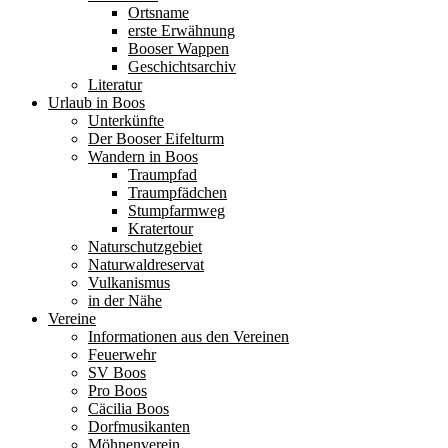
Ortsname
erste Erwähnung
Booser Wappen
Geschichtsarchiv
Literatur
Urlaub in Boos
Unterkünfte
Der Booser Eifelturm
Wandern in Boos
Traumpfad
Traumpfädchen
Stumpfarmweg
Kratertour
Naturschutzgebiet
Naturwaldreservat
Vulkanismus
in der Nähe
Vereine
Informationen aus den Vereinen
Feuerwehr
SV Boos
Pro Boos
Cäcilia Boos
Dorfmusikanten
Möhnenverein