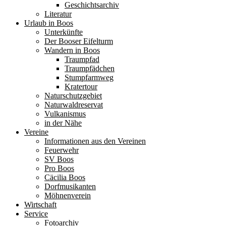
Geschichtsarchiv
Literatur
Urlaub in Boos
Unterkünfte
Der Booser Eifelturm
Wandern in Boos
Traumpfad
Traumpfädchen
Stumpfarmweg
Kratertour
Naturschutzgebiet
Naturwaldreservat
Vulkanismus
in der Nähe
Vereine
Informationen aus den Vereinen
Feuerwehr
SV Boos
Pro Boos
Cäcilia Boos
Dorfmusikanten
Möhnenverein
Wirtschaft
Service
Fotoarchiv