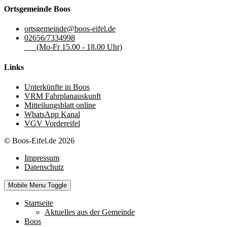
Ortsgemeinde Boos
ortsgemeinde@boos-eifel.de
02656/7334998
(Mo-Fr 15.00 - 18.00 Uhr)
Links
Unterkünfte in Boos
VRM Fahrplanauskunft
Mitteilungsblatt online
WhatsApp Kanal
VGV Vordereifel
© Boos-Eifel.de 2026
Impressum
Datenschutz
Mobile Menu Toggle
Startseite
Aktuelles aus der Gemeinde
Boos