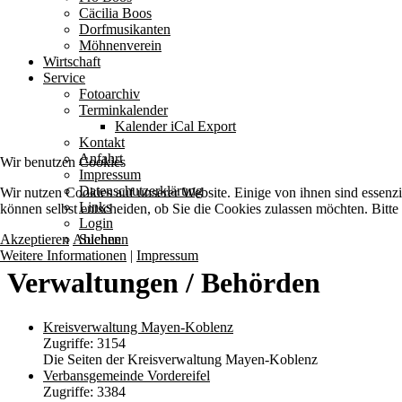
Cäcilia Boos
Dorfmusikanten
Möhnenverein
Wirtschaft
Service
Fotoarchiv
Terminkalender
Kalender iCal Export
Kontakt
Anfahrt
Wir benutzen Cookies
Impressum
Datenschutzerklärung
Wir nutzen Cookies auf unserer Website. Einige von ihnen sind essenzi
Links
können selbst entscheiden, ob Sie die Cookies zulassen möchten. Bitte
Login
Akzeptieren
Ablehnen
Suchen
Weitere Informationen
|
Impressum
Verwaltungen / Behörden
Kreisverwaltung Mayen-Koblenz
Zugriffe: 3154
Die Seiten der Kreisverwaltung Mayen-Koblenz
Verbansgemeinde Vordereifel
Zugriffe: 3384