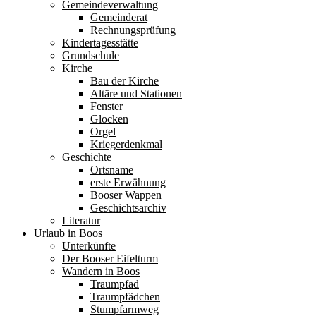
Gemeindeverwaltung
Gemeinderat
Rechnungsprüfung
Kindertagesstätte
Grundschule
Kirche
Bau der Kirche
Altäre und Stationen
Fenster
Glocken
Orgel
Kriegerdenkmal
Geschichte
Ortsname
erste Erwähnung
Booser Wappen
Geschichtsarchiv
Literatur
Urlaub in Boos
Unterkünfte
Der Booser Eifelturm
Wandern in Boos
Traumpfad
Traumpfädchen
Stumpfarmweg