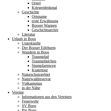
Orgel
Kriegerdenkmal
Geschichte
Ortsname
erste Erwähnung
Booser Wappen
Geschichtsarchiv
Literatur
Urlaub in Boos
Unterkünfte
Der Booser Eifelturm
Wandern in Boos
Traumpfad
Traumpfädchen
Stumpfarmweg
Kratertour
Naturschutzgebiet
Naturwaldreservat
Vulkanismus
in der Nähe
Vereine
Informationen aus den Vereinen
Feuerwehr
SV Boos
Pro Boos