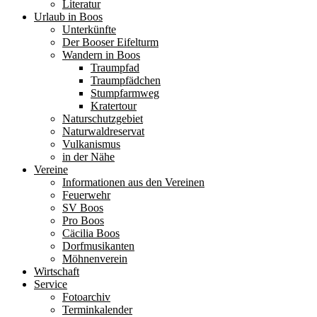
Literatur
Urlaub in Boos
Unterkünfte
Der Booser Eifelturm
Wandern in Boos
Traumpfad
Traumpfädchen
Stumpfarmweg
Kratertour
Naturschutzgebiet
Naturwaldreservat
Vulkanismus
in der Nähe
Vereine
Informationen aus den Vereinen
Feuerwehr
SV Boos
Pro Boos
Cäcilia Boos
Dorfmusikanten
Möhnenverein
Wirtschaft
Service
Fotoarchiv
Terminkalender