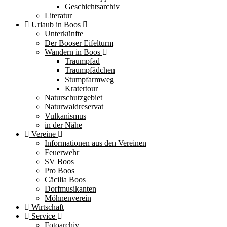
Geschichtsarchiv
Literatur
Urlaub in Boos
Unterkünfte
Der Booser Eifelturm
Wandern in Boos
Traumpfad
Traumpfädchen
Stumpfarmweg
Kratertour
Naturschutzgebiet
Naturwaldreservat
Vulkanismus
in der Nähe
Vereine
Informationen aus den Vereinen
Feuerwehr
SV Boos
Pro Boos
Cäcilia Boos
Dorfmusikanten
Möhnenverein
Wirtschaft
Service
Fotoarchiv