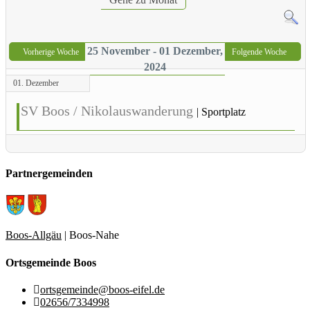
25 November - 01 Dezember,
Vorherige Woche
Folgende Woche
2024
01. Dezember
SV Boos / Nikolauswanderung
|
Sportplatz
Partnergemeinden
Boos-Allgäu
| Boos-Nahe
Ortsgemeinde Boos
ortsgemeinde@boos-eifel.de
02656/7334998