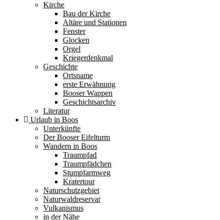
Kirche
Bau der Kirche
Altäre und Stationen
Fenster
Glocken
Orgel
Kriegerdenkmal
Geschichte
Ortsname
erste Erwähnung
Booser Wappen
Geschichtsarchiv
Literatur
Urlaub in Boos
Unterkünfte
Der Booser Eifelturm
Wandern in Boos
Traumpfad
Traumpfädchen
Stumpfarmweg
Kratertour
Naturschutzgebiet
Naturwaldreservat
Vulkanismus
in der Nähe