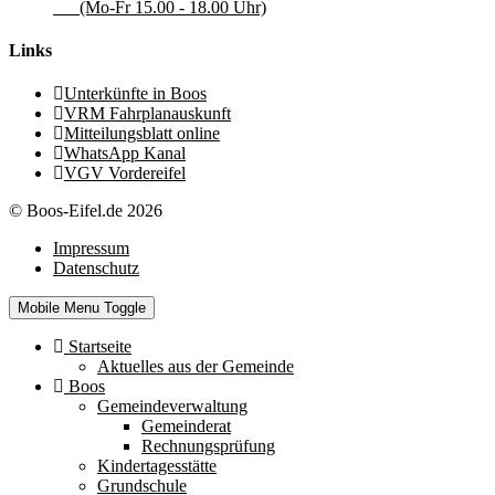
(Mo-Fr 15.00 - 18.00 Uhr)
Links
Unterkünfte in Boos
VRM Fahrplanauskunft
Mitteilungsblatt online
WhatsApp Kanal
VGV Vordereifel
© Boos-Eifel.de 2026
Impressum
Datenschutz
Mobile Menu Toggle
Startseite
Aktuelles aus der Gemeinde
Boos
Gemeindeverwaltung
Gemeinderat
Rechnungsprüfung
Kindertagesstätte
Grundschule