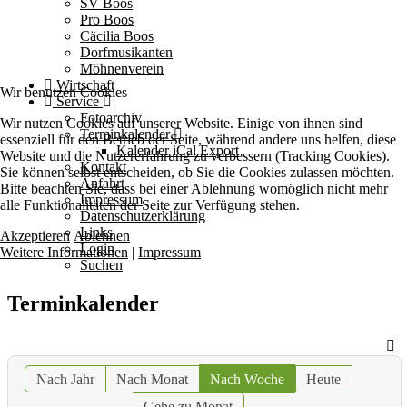
SV Boos
Pro Boos
Cäcilia Boos
Dorfmusikanten
Möhnenverein
Wirtschaft
Wir benutzen Cookies
Service
Fotoarchiv
Wir nutzen Cookies auf unserer Website. Einige von ihnen sind
Terminkalender
essenziell für den Betrieb der Seite, während andere uns helfen, diese
Kalender iCal Export
Website und die Nutzererfahrung zu verbessern (Tracking Cookies).
Kontakt
Sie können selbst entscheiden, ob Sie die Cookies zulassen möchten.
Anfahrt
Bitte beachten Sie, dass bei einer Ablehnung womöglich nicht mehr
Impressum
alle Funktionalitäten der Seite zur Verfügung stehen.
Datenschutzerklärung
Links
Akzeptieren
Ablehnen
Login
Weitere Informationen
|
Impressum
Suchen
Terminkalender
Nach Jahr
Nach Monat
Nach Woche
Heute
Gehe zu Monat