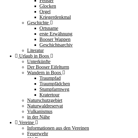
Fenster
Glocken
Orgel
Kriegerdenkmal
Geschichte
Ortsname
erste Erwähnung
Booser Wappen
Geschichtsarchiv
Literatur
Urlaub in Boos
Unterkünfte
Der Booser Eifelturm
Wandern in Boos
Traumpfad
Traumpfädchen
Stumpfarmweg
Kratertour
Naturschutzgebiet
Naturwaldreservat
Vulkanismus
in der Nähe
Vereine
Informationen aus den Vereinen
Feuerwehr