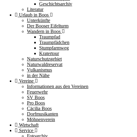
Geschichtsarchiv
Literatur
Urlaub in Boos
Unterkünfte
Der Booser Eifelturm
Wandern in Boos
Traumpfad
Traumpfädchen
Stumpfarmweg
Kratertour
Naturschutzgebiet
Naturwaldreservat
Vulkanismus
in der Nähe
Vereine
Informationen aus den Vereinen
Feuerwehr
SV Boos
Pro Boos
Cäcilia Boos
Dorfmusikanten
Möhnenverein
Wirtschaft
Service
Fotoarchiv