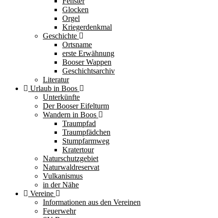
Fenster
Glocken
Orgel
Kriegerdenkmal
Geschichte
Ortsname
erste Erwähnung
Booser Wappen
Geschichtsarchiv
Literatur
Urlaub in Boos
Unterkünfte
Der Booser Eifelturm
Wandern in Boos
Traumpfad
Traumpfädchen
Stumpfarmweg
Kratertour
Naturschutzgebiet
Naturwaldreservat
Vulkanismus
in der Nähe
Vereine
Informationen aus den Vereinen
Feuerwehr