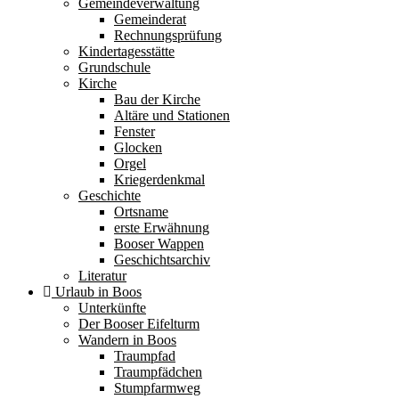
Gemeindeverwaltung
Gemeinderat
Rechnungsprüfung
Kindertagesstätte
Grundschule
Kirche
Bau der Kirche
Altäre und Stationen
Fenster
Glocken
Orgel
Kriegerdenkmal
Geschichte
Ortsname
erste Erwähnung
Booser Wappen
Geschichtsarchiv
Literatur
Urlaub in Boos
Unterkünfte
Der Booser Eifelturm
Wandern in Boos
Traumpfad
Traumpfädchen
Stumpfarmweg