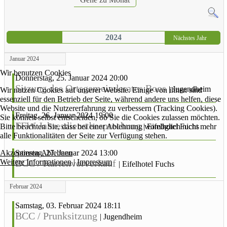
2024
Nächstes Jahr
Januar 2024
Wir benutzen Cookies
Donnerstag, 25. Januar 2024 20:00
Sitzung des Ortsgemeinderates Boos
|
Jugendheim
Wir nutzen Cookies auf unserer Website. Einige von ihnen sind
essenziell für den Betrieb der Seite, während andere uns helfen, diese
Website und die Nutzererfahrung zu verbessern (Tracking Cookies).
Freitag, 26. Januar 2024 19:00
Sie können selbst entscheiden, ob Sie die Cookies zulassen möchten.
FFW Jahresdienstbesprechung
Bitte beachten Sie, dass bei einer Ablehnung womöglich nicht mehr
|
Eifelhotel Fuchs
alle Funktionalitäten der Seite zur Verfügung stehen.
Akzeptieren
Ablehnen
Samstag, 27. Januar 2024 13:00
Weitere Informationen
|
Impressum
BCC / Kartenvorverkauf
|
Eifelhotel Fuchs
Februar 2024
Samstag, 03. Februar 2024 18:11
BCC / Prunksitzung
|
Jugendheim