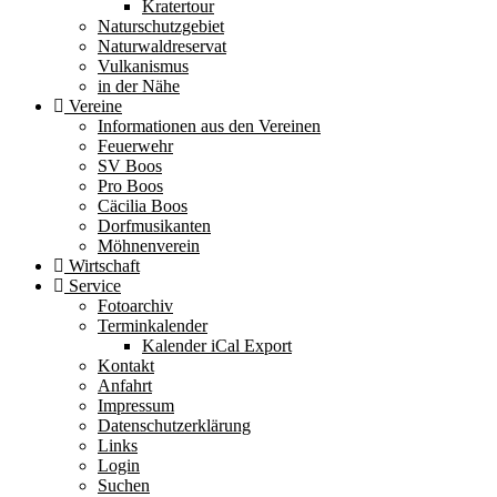
Kratertour
Naturschutzgebiet
Naturwaldreservat
Vulkanismus
in der Nähe
Vereine
Informationen aus den Vereinen
Feuerwehr
SV Boos
Pro Boos
Cäcilia Boos
Dorfmusikanten
Möhnenverein
Wirtschaft
Service
Fotoarchiv
Terminkalender
Kalender iCal Export
Kontakt
Anfahrt
Impressum
Datenschutzerklärung
Links
Login
Suchen