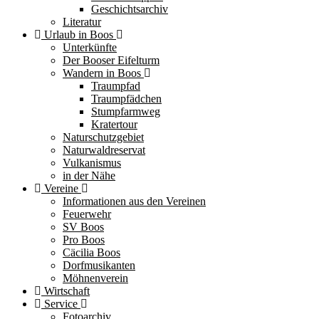
Geschichtsarchiv
Literatur
Urlaub in Boos
Unterkünfte
Der Booser Eifelturm
Wandern in Boos
Traumpfad
Traumpfädchen
Stumpfarmweg
Kratertour
Naturschutzgebiet
Naturwaldreservat
Vulkanismus
in der Nähe
Vereine
Informationen aus den Vereinen
Feuerwehr
SV Boos
Pro Boos
Cäcilia Boos
Dorfmusikanten
Möhnenverein
Wirtschaft
Service
Fotoarchiv