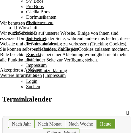
SV Boos
Pro Boos
Cäcilia Boos
Dorfmusikanten
Möhnenverein
Wir benutzen Cookies
Wirtschaft
Wir nutzen Cookies auf unserer Website. Einige von ihnen sind
Service
essenziell für den Betrieb der Seite, während andere uns helfen, diese
Fotoarchiv
Website und die Nutzererfahrung zu verbessern (Tracking Cookies).
Terminkalender
Sie können selbst entscheiden, ob Sie die Cookies zulassen möchten.
Kalender iCal Export
Bitte beachten Sie, dass bei einer Ablehnung womöglich nicht mehr
Kontakt
alle Funktionalitäten der Seite zur Verfügung stehen.
Anfahrt
Impressum
Akzeptieren
Ablehnen
Datenschutzerklärung
Weitere Informationen
|
Impressum
Links
Login
Suchen
Terminkalender
Nach Jahr
Nach Monat
Nach Woche
Heute
Gehe zu Monat