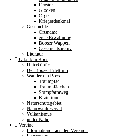
Fenster
Glocken
Orgel
Kriegerdenkmal
Geschichte
Ortsname
erste Erwähnung
Booser Wappen
Geschichtsarchiv
Literatur
Urlaub in Boos
Unterkünfte
Der Booser Eifelturm
Wandern in Boos
Traumpfad
Traumpfädchen
Stumpfarmweg
Kratertour
Naturschutzgebiet
Naturwaldreservat
Vulkanismus
in der Nähe
Vereine
Informationen aus den Vereinen
Feuerwehr