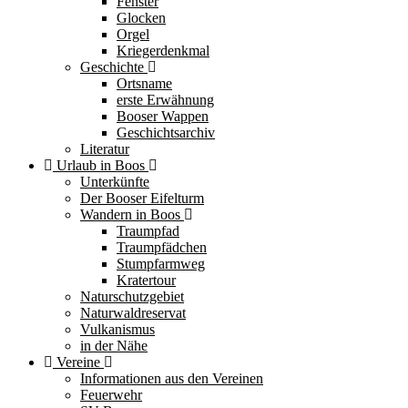
Fenster
Glocken
Orgel
Kriegerdenkmal
Geschichte
Ortsname
erste Erwähnung
Booser Wappen
Geschichtsarchiv
Literatur
Urlaub in Boos
Unterkünfte
Der Booser Eifelturm
Wandern in Boos
Traumpfad
Traumpfädchen
Stumpfarmweg
Kratertour
Naturschutzgebiet
Naturwaldreservat
Vulkanismus
in der Nähe
Vereine
Informationen aus den Vereinen
Feuerwehr