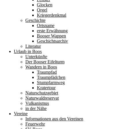
Glocken
Orgel
Kriegerdenkmal
Geschichte
Ortsname
erste Erwähnung
Booser Wappen
Geschichtsarchiv
Literatur
Urlaub in Boos
Unterkünfte
Der Booser Eifelturm
Wandern in Boos
Traumpfad
Traumpfädchen
Stumpfarmweg
Kratertour
Naturschutzgebiet
Naturwaldreservat
Vulkanismus
in der Nähe
Vereine
Informationen aus den Vereinen
Feuerwehr