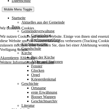
Datenschutz
Mobile Menu Toggle
Startseite
Aktuelles aus der Gemeinde
Boos
Wir benutzen Cookies
Gemeindeverwaltung
Gemeinderat
Wir nutzen Cookies auf unserer Website. Einige von ihnen sind essenzie
Rechnungsprüfung
diese Website und die Nutzererfahrung zu verbessern (Tracking Cookies
Kindertagesstätte
zulassen möchten. Bitte beachten Sie, dass bei einer Ablehnung womögli
Grundschule
Verfügung stehen.
Kirche
Bau der Kirche
Akzeptieren
Ablehnen
Altäre und Stationen
Weitere Informationen
|
Impressum
Fenster
Glocken
Orgel
Kriegerdenkmal
Geschichte
Ortsname
erste Erwähnung
Booser Wappen
Geschichtsarchiv
Literatur