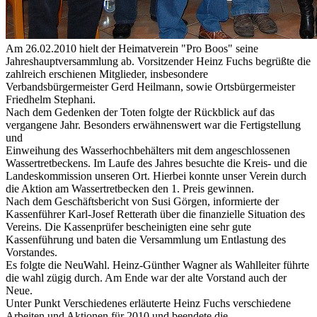
Am 26.02.2010 hielt der Heimatverein "Pro Boos" seine
Jahreshauptversammlung ab. Vorsitzender Heinz Fuchs begrüßte die
zahlreich erschienen Mitglieder, insbesondere
Verbandsbürgermeister Gerd Heilmann, sowie Ortsbürgermeister
Friedhelm Stephani.
Nach dem Gedenken der Toten folgte der Rückblick auf das
vergangene Jahr. Besonders erwähnenswert war die Fertigstellung
und
Einweihung des Wasserhochbehälters mit dem angeschlossenen
Wassertretbeckens. Im Laufe des Jahres besuchte die Kreis- und die
Landeskommission unseren Ort. Hierbei konnte unser Verein durch
die Aktion am Wassertretbecken den 1. Preis gewinnen.
Nach dem Geschäftsbericht von Susi Görgen, informierte der
Kassenführer Karl-Josef Retterath über die finanzielle Situation des
Vereins. Die Kassenprüfer bescheinigten eine sehr gute
Kassenführung und baten die Versammlung um Entlastung des
Vorstandes.
Es folgte die NeuWahl. Heinz-Günther Wagner als Wahlleiter führte
die wahl zügig durch. Am Ende war der alte Vorstand auch der
Neue.
Unter Punkt Verschiedenes erläuterte Heinz Fuchs verschiedene
Arbeiten und Aktionen für 2010 und beendete die