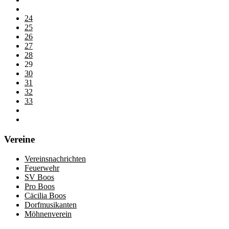
24
25
26
27
28
29
30
31
32
33
Vereine
Vereinsnachrichten
Feuerwehr
SV Boos
Pro Boos
Cäcilia Boos
Dorfmusikanten
Möhnenverein