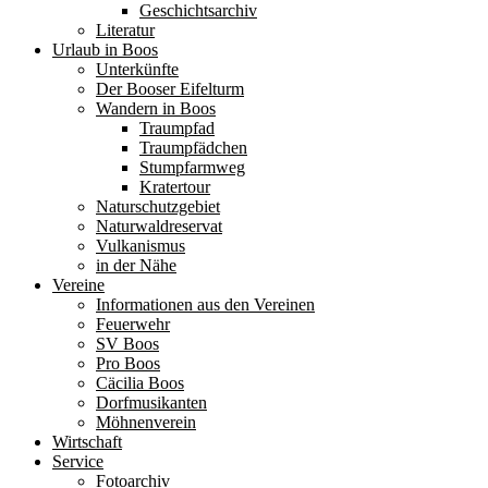
Geschichtsarchiv
Literatur
Urlaub in Boos
Unterkünfte
Der Booser Eifelturm
Wandern in Boos
Traumpfad
Traumpfädchen
Stumpfarmweg
Kratertour
Naturschutzgebiet
Naturwaldreservat
Vulkanismus
in der Nähe
Vereine
Informationen aus den Vereinen
Feuerwehr
SV Boos
Pro Boos
Cäcilia Boos
Dorfmusikanten
Möhnenverein
Wirtschaft
Service
Fotoarchiv