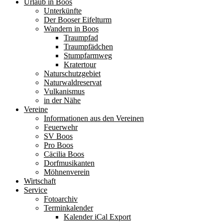
Urlaub in Boos
Unterkünfte
Der Booser Eifelturm
Wandern in Boos
Traumpfad
Traumpfädchen
Stumpfarmweg
Kratertour
Naturschutzgebiet
Naturwaldreservat
Vulkanismus
in der Nähe
Vereine
Informationen aus den Vereinen
Feuerwehr
SV Boos
Pro Boos
Cäcilia Boos
Dorfmusikanten
Möhnenverein
Wirtschaft
Service
Fotoarchiv
Terminkalender
Kalender iCal Export