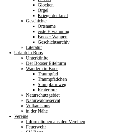
Glocken
Orgel
Kriegerdenkmal
Geschichte
Ortsname
erste Erwähnung
Booser Wappen
Geschichtsarchiv
Literatur
Urlaub in Boos
Unterkünfte
Der Booser Eifelturm
Wandern in Boos
Traumpfad
Traumpfädchen
Stumpfarmweg
Kratertour
Naturschutzgebiet
Naturwaldreservat
Vulkanismus
in der Nähe
Vereine
Informationen aus den Vereinen
Feuerwehr