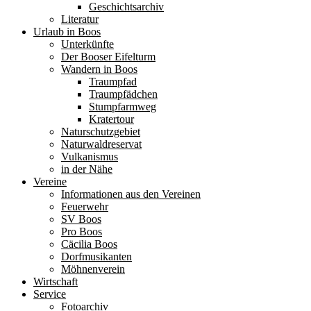
Geschichtsarchiv
Literatur
Urlaub in Boos
Unterkünfte
Der Booser Eifelturm
Wandern in Boos
Traumpfad
Traumpfädchen
Stumpfarmweg
Kratertour
Naturschutzgebiet
Naturwaldreservat
Vulkanismus
in der Nähe
Vereine
Informationen aus den Vereinen
Feuerwehr
SV Boos
Pro Boos
Cäcilia Boos
Dorfmusikanten
Möhnenverein
Wirtschaft
Service
Fotoarchiv