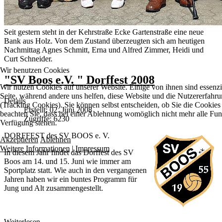
Seit gestern steht in der Kehrstraße Ecke Gartenstraße eine neue
Bank aus Holz. Von dem Zustand überzeugten sich am heutigen
Nachmittag Agnes Schmitt, Erna und Alfred Zimmer, Heidi und
Curt Schneider.
Wir benutzen Cookies
"SV Boos e.V. " Dorffest 2008
Wir nutzen Cookies auf unserer Website. Einige von ihnen sind essenzie
Seite, während andere uns helfen, diese Website und die Nutzererfahr
Details
(Tracking Cookies). Sie können selbst entscheiden, ob Sie die Cookies
Erstellt: 02. Juni 2008
beachten Sie, dass bei einer Ablehnung womöglich nicht mehr alle Funkt
Zugriffe: 6230
Verfügung stehen.
DORFFEST des SV BOOS e. V.
Akzeptieren
Ablehnen
Weitere Informationen
|
Impressum
In diesem Jahr findet das Dorffest des SV
Boos am 14. und 15. Juni wie immer am
Sportplatz statt. Wie auch in den vergangenen
Jahren haben wir ein buntes Programm für
Jung und Alt zusammengestellt.
Weiterlesen …