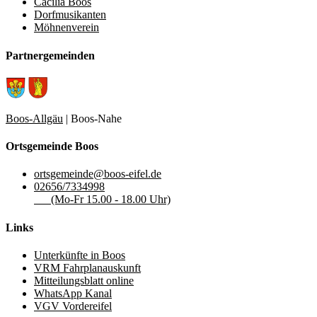
Cäcilia Boos
Dorfmusikanten
Möhnenverein
Partnergemeinden
Boos-Allgäu
| Boos-Nahe
Ortsgemeinde Boos
ortsgemeinde@boos-eifel.de
02656/7334998
(Mo-Fr 15.00 - 18.00 Uhr)
Links
Unterkünfte in Boos
VRM Fahrplanauskunft
Mitteilungsblatt online
WhatsApp Kanal
VGV Vordereifel