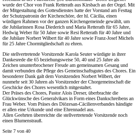
wurde der Chor von Frank Retterath aus Kirsbach an der Orgel. Mit
der Mitgestaltung des Gottesdienstes hatte der Vorstand am Festtag
der Schutzpatronin der Kirchenchöre, der hl. Cäcilia, einen
würdigen Rahmen vor der ganzen Kirchengemeinde gewählt, um
die Jubilarinnen Rosa Diederich und Maria Retterath für 65 Jahre,
Hedwig Weber für 50 Jahre sowie Resi Retterath für 40 Jahre und
die Jubilare Norbert Wilbert für 40 Jahre sowie Franz-Josef Michels
für 25 Jahre Chormitgliedschaft zu ehren.
Die stellvertretende Vorsitzende Karola Seuter würdigte in ihrer
Dankesrede die 65 beziehungsweise 50, 40 und 25 Jahre als
Zeichen ununterbrochener Freude am gemeinsamen Gesang und
damit verbunden die Pflege des Gemeinschaftsgutes des Chores. Ein
besonderer Dank galt dem Vorsitzenden Norbert Wilbert, der
nunmehr seit 30 Jahren als Vorsitzender der Chorgemeinschaft die
Geschicke des Chores wesentlich mitgestaltet.
Der Präses des Chores, Pastor Alois Dreser, überbrachte die
Glückwünsche des Generalvikars in Form eines Dankschreibens an
Frau Weber. Vom Präses des Diözesan-Cäcilienverbandes händigte
er allen eine Urkunde und eine Ehrennadel aus.
Allen Geehrten überreichte die stellvertretende Vorsitzende noch
einen Blumenstrauß.
Seite 7 von 40