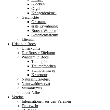
Glocken
Orgel
Kriegerdenkmal
Geschichte
Ortsname
erste Erwähnung
Booser Wappen
Geschichtsarchiv
Literatur
Urlaub in Boos
Unterkünfte
Der Booser Eifelturm
Wandern in Boos
Traumpfad
Traumpfädchen
Stumpfarmweg
Kratertour
Naturschutzgebiet
Naturwaldreservat
Vulkanismus
in der Nähe
Vereine
Informationen aus den Vereinen
Feuerwehr