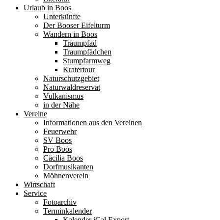
Urlaub in Boos
Unterkünfte
Der Booser Eifelturm
Wandern in Boos
Traumpfad
Traumpfädchen
Stumpfarmweg
Kratertour
Naturschutzgebiet
Naturwaldreservat
Vulkanismus
in der Nähe
Vereine
Informationen aus den Vereinen
Feuerwehr
SV Boos
Pro Boos
Cäcilia Boos
Dorfmusikanten
Möhnenverein
Wirtschaft
Service
Fotoarchiv
Terminkalender
Kalender iCal Export