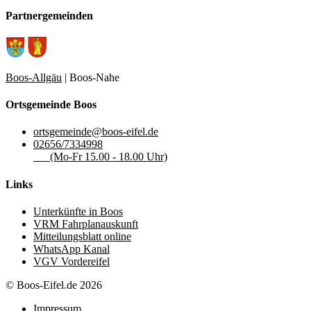
Partnergemeinden
Boos-Allgäu
| Boos-Nahe
Ortsgemeinde Boos
ortsgemeinde@boos-eifel.de
02656/7334998
(Mo-Fr 15.00 - 18.00 Uhr)
Links
Unterkünfte in Boos
VRM Fahrplanauskunft
Mitteilungsblatt online
WhatsApp Kanal
VGV Vordereifel
© Boos-Eifel.de 2026
Impressum