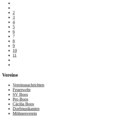
2
3
4
5
6
7
8
9
10
11
Vereine
Vereinsnachrichten
Feuerwehr
SV Boos
Pro Boos
Cäcilia Boos
Dorfmusikanten
Möhnenverein