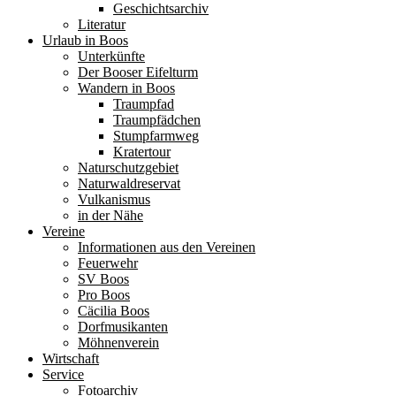
Geschichtsarchiv
Literatur
Urlaub in Boos
Unterkünfte
Der Booser Eifelturm
Wandern in Boos
Traumpfad
Traumpfädchen
Stumpfarmweg
Kratertour
Naturschutzgebiet
Naturwaldreservat
Vulkanismus
in der Nähe
Vereine
Informationen aus den Vereinen
Feuerwehr
SV Boos
Pro Boos
Cäcilia Boos
Dorfmusikanten
Möhnenverein
Wirtschaft
Service
Fotoarchiv