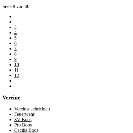
Seite 8 von 40
3
4
5
6
7
8
9
10
11
12
Vereine
Vereinsnachrichten
Feuerwehr
SV Boos
Pro Boos
Cäcilia Boos