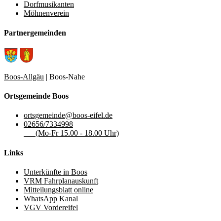
Dorfmusikanten
Möhnenverein
Partnergemeinden
Boos-Allgäu
| Boos-Nahe
Ortsgemeinde Boos
ortsgemeinde@boos-eifel.de
02656/7334998
(Mo-Fr 15.00 - 18.00 Uhr)
Links
Unterkünfte in Boos
VRM Fahrplanauskunft
Mitteilungsblatt online
WhatsApp Kanal
VGV Vordereifel