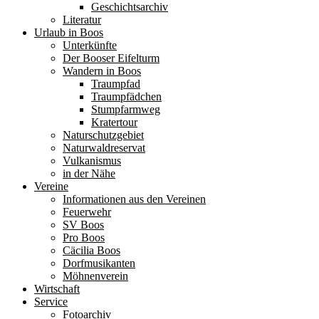
Geschichtsarchiv
Literatur
Urlaub in Boos
Unterkünfte
Der Booser Eifelturm
Wandern in Boos
Traumpfad
Traumpfädchen
Stumpfarmweg
Kratertour
Naturschutzgebiet
Naturwaldreservat
Vulkanismus
in der Nähe
Vereine
Informationen aus den Vereinen
Feuerwehr
SV Boos
Pro Boos
Cäcilia Boos
Dorfmusikanten
Möhnenverein
Wirtschaft
Service
Fotoarchiv