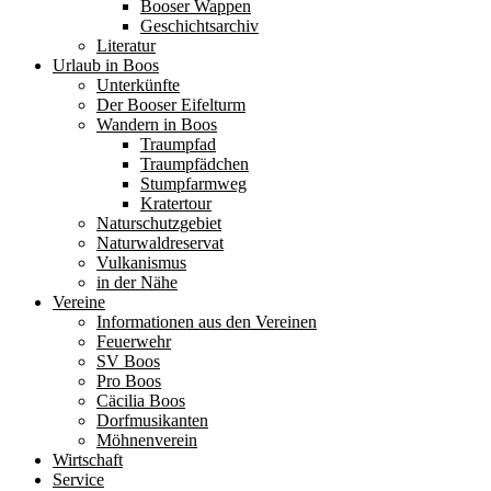
Booser Wappen
Geschichtsarchiv
Literatur
Urlaub in Boos
Unterkünfte
Der Booser Eifelturm
Wandern in Boos
Traumpfad
Traumpfädchen
Stumpfarmweg
Kratertour
Naturschutzgebiet
Naturwaldreservat
Vulkanismus
in der Nähe
Vereine
Informationen aus den Vereinen
Feuerwehr
SV Boos
Pro Boos
Cäcilia Boos
Dorfmusikanten
Möhnenverein
Wirtschaft
Service