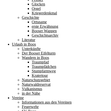
Glocken
Orgel
Kriegerdenkmal
Geschichte
Ortsname
erste Erwähnung
Booser Wappen
Geschichtsarchiv
Literatur
Urlaub in Boos
Unterkünfte
Der Booser Eifelturm
Wandern in Boos
Traumpfad
Traumpfädchen
Stumpfarmweg
Kratertour
Naturschutzgebiet
Naturwaldreservat
Vulkanismus
in der Nähe
Vereine
Informationen aus den Vereinen
Feuerwehr