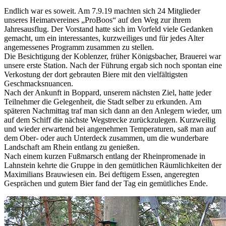
Endlich war es soweit. Am 7.9.19 machten sich 24 Mitglieder
unseres Heimatvereines „ProBoos“ auf den Weg zur ihrem
Jahresausflug. Der Vorstand hatte sich im Vorfeld viele Gedanken
gemacht, um ein interessantes, kurzweiliges und für jedes Alter
angemessenes Programm zusammen zu stellen.
Die Besichtigung der Koblenzer, früher Königsbacher, Brauerei war
unsere erste Station. Nach der Führung ergab sich noch spontan eine
Verkostung der dort gebrauten Biere mit den vielfältigsten
Geschmacksnuancen.
Nach der Ankunft in Boppard, unserem nächsten Ziel, hatte jeder
Teilnehmer die Gelegenheit, die Stadt selber zu erkunden. Am
späteren Nachmittag traf man sich dann an den Anlegern wieder, um
auf dem Schiff die nächste Wegstrecke zurückzulegen. Kurzweilig
und wieder erwartend bei angenehmen Temperaturen, saß man auf
dem Ober- oder auch Unterdeck zusammen, um die wunderbare
Landschaft am Rhein entlang zu genießen.
Nach einem kurzen Fußmarsch entlang der Rheinpromenade in
Lahnstein kehrte die Gruppe in den gemütlichen Räumlichkeiten der
Maximilians Brauwiesen ein. Bei deftigem Essen, angeregten
Gesprächen und gutem Bier fand der Tag ein gemütliches Ende.