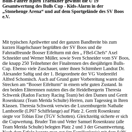
Bulls-Fahrer Björn Traenkner gewinnt die U 19
Gesamtwertung des Bulls Cup -
Kids-Alarm in der
„Stonehenge Arena“ und auf dem Sportgelände des SV Boos
e.V.
Mit typischen Aprilwetter und der ganzen Bandbreite bis zum
kurzen Hagelschauer begrüßten der SV Boos und die
Fahrradfreunde Booser Eifelturm mit den „ FBeI-Chefs“ Axel
Schneider und Werner Müller, sowie Sven Schneider vom SV Boos,
die knapp 250 Teilnehmer der Finalrennen des diesjährigen Bulls-
Cup. Ebenso viele Zuschauer, unter ihnen Schirmherr Landrat Dr.
Alexander Saftig und der 1. Beigeordnete der VG Vordereifel
Alfred Schomisch. Auch auf Grund guter Vorbereitung waren die
Strecken am “Booser Eifelturm“ in einem sehr guten Zustand. In
den beiden Eliterennen nutzten dies die Heidelbergerin Theresia
Schwenk (Radon Factory Racing Team) bei den Damen und Gerrit
Rosenkranz (Team Merida Schulte) Herren, zum Tagessieg in Ihren
Klassen. Theresia Schwenk verwies die Luxemburgerin Nathalie
Lamborelle (LP07 Schiffelange) auf Platz 2. Gerrit Rosenkranz
siegte vor Tobias Eise (TGV Schotten). Gleichzeitig sicherte er sich
die Cupwertung. Bruder Tim und Vetter Samuel Rosenkranz (alle
Team Merida Schulte) belegten Platz 2 und 3 der Gesamtwertung.