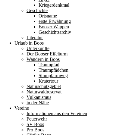
Kriegerdenkmal
Geschichte
Ortsname
erste Erwähnung
Booser Wappen
Geschichtsarchiv
Literatur
Urlaub in Boos
Unterkünfte
Der Booser Eifelturm
Wandern in Boos
Traumpfad
Traumpfädchen
Stumpfarmweg
Kratertour
Naturschutzgebiet
Naturwaldreservat
Vulkanismus
in der Nähe
Vereine
Informationen aus den Vereinen
Feuerwehr
SV Boos
Pro Boos