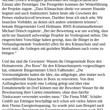
Einsatz aller Preisträger. Die Preisgelder kommen der Weiterführung
der Projekte zugute. „Dass Klimaschutz direkt vor unserer Haustür
beginnt und auch funktioniert, haben heute alle Gewinner des
Preises eindrucksvoll bewiesen. Darüber freue ich mich sehr. Wir
brauchen Vorbilder, an denen sich andere orientieren können“,
betonte Bürgermeister Gerd Heilmann. RWE-Kommunalbetreuer
Michael Dötsch ergänzte: „Bei der Bewertung war uns wichtig, dass
nicht nur finanziell aufwendige Projekte im Vordergrund stehen. Die
eingereichten Vorschläge haben gezeigt, dass die Bürger in der
Verbandsgemeinde Vordereifel offen für den Klimaschutz sind und
bereit sind, die Anliegen mit gezielten Maßnahmen nach vorne zu
bringen.“
Und das sind die Gewinner: Warum die Ortsgemeinde Boos den
Heimatverein „Pro Boos“ für den Klimaschutzpreis vorgeschlagen
hat, erläuterte Bürgermeister Ulrich Faßbender: „Die
Vereinsmitglieder hatten die Idee, das stillgelegte, aber immer noch
wasserführende Häuschen in Boos zu renovieren. Von dem
Auffangbecken wurde eine Leitung gelegt und über eine
Entnahmestelle im Dorf können nun die Bewohner Wasser für die
Bewässerung ihrer Gärten entnehmen, ohne dass hierfür
Trinkwasser verwendet werden muss.“ Die Firma NMC Schäfer
GmbH aus Ettringen beschäftigt sich schon seit vielen Jahren mit
dem Thema Energieeinsparung. So wurde jetzt zum Beispiel nach
zweijähriger Projektzeit ein Energiemanagementsystem nach ISO-