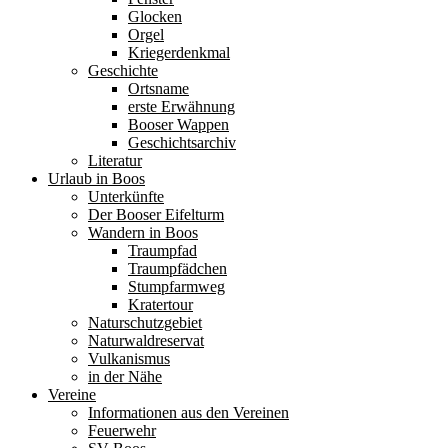
Glocken
Orgel
Kriegerdenkmal
Geschichte
Ortsname
erste Erwähnung
Booser Wappen
Geschichtsarchiv
Literatur
Urlaub in Boos
Unterkünfte
Der Booser Eifelturm
Wandern in Boos
Traumpfad
Traumpfädchen
Stumpfarmweg
Kratertour
Naturschutzgebiet
Naturwaldreservat
Vulkanismus
in der Nähe
Vereine
Informationen aus den Vereinen
Feuerwehr