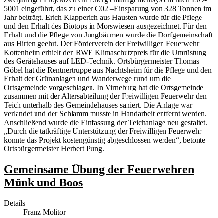
5001 eingeführt, das zu einer C02 –Einsparung von 328 Tonnen im
Jahr beiträgt. Erich Klapperich aus Hausten wurde für die Pflege
und den Erhalt des Biotops in Morswiesen ausgezeichnet. Für den
Erhalt und die Pflege von Jungbäumen wurde die Dorfgemeinschaft
aus Hirten geehrt. Der Förderverein der Freiwilligen Feuerwehr
Kottenheim erhielt den RWE Klimaschutzpreis für die Umrüstung
des Gerätehauses auf LED-Technik. Ortsbürgermeister Thomas
Göbel hat die Rentnertruppe aus Nachtsheim für die Pflege und den
Erhalt der Grünanlagen und Wanderwege rund um die
Ortsgemeinde vorgeschlagen. In Virneburg hat die Ortsgemeinde
zusammen mit der Altersabteilung der Freiwilligen Feuerwehr den
Teich unterhalb des Gemeindehauses saniert. Die Anlage war
verlandet und der Schlamm musste in Handarbeit entfernt werden.
Anschließend wurde die Einfassung der Teichanlage neu gestaltet.
„Durch die tatkräftige Unterstützung der Freiwilligen Feuerwehr
konnte das Projekt kostengünstig abgeschlossen werden“, betonte
Ortsbürgermeister Herbert Pung.
Gemeinsame Übung der Feuerwehren
Münk und Boos
Details
Franz Molitor