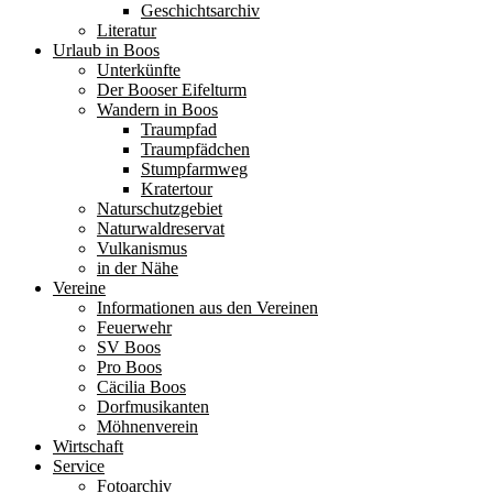
Geschichtsarchiv
Literatur
Urlaub in Boos
Unterkünfte
Der Booser Eifelturm
Wandern in Boos
Traumpfad
Traumpfädchen
Stumpfarmweg
Kratertour
Naturschutzgebiet
Naturwaldreservat
Vulkanismus
in der Nähe
Vereine
Informationen aus den Vereinen
Feuerwehr
SV Boos
Pro Boos
Cäcilia Boos
Dorfmusikanten
Möhnenverein
Wirtschaft
Service
Fotoarchiv