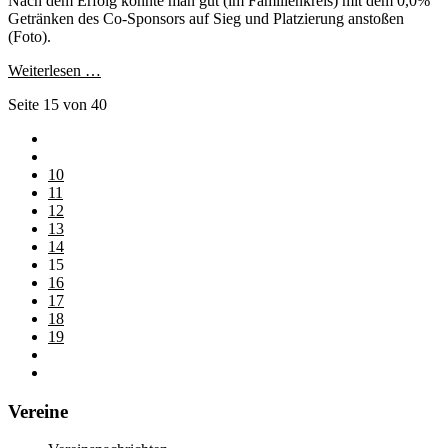
Nach dem Erfolg konnte man gut (im Familienkreis) mit dem 0,0%
Getränken des Co-Sponsors auf Sieg und Platzierung anstoßen
(Foto).
Weiterlesen …
Seite 15 von 40
10
11
12
13
14
15
16
17
18
19
Vereine